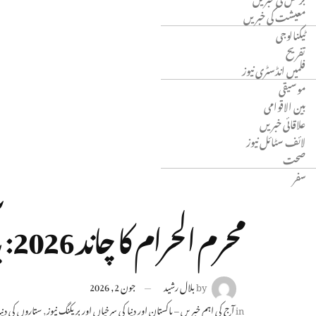
معیشت کی خبریں
ٹیکنالوجی
تفریح
فلمیں انڈسٹری نیوز
موسیقی
بین الاقوامی
علاقائی خبریں
لائف سٹائل نیوز
صحت
سفر
محرم الحرام کا چاند 2026: پاکستان میں اسلامی نئے سال کا آغاز اور متوقع ٹائم لائن
by
بلال رشید
جون 2, 2026
in
آج کی اہم خبریں – پاکستان اور دنیا کی سرخیاں اور بریکنگ نیوز
,
ستاروں کی دنیا