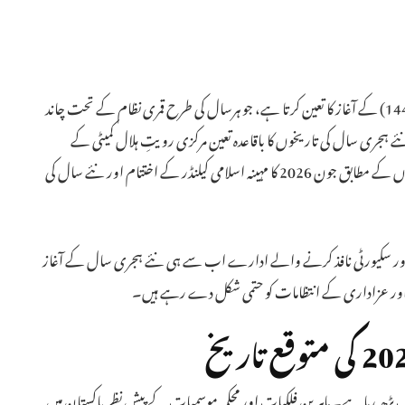
کے نئے سال (ہجری 1448) کے آغاز کا تعین کرتا ہے، جو ہرسال کی طرح قمری نظام کے تحت چاند
 ہجری سال کی تاریخوں کا باقاعدہ تعین مرکزی رویتِ ہلال کمیٹی کے
آفیشل اجلاس میں کیا جاتا ہے۔ فلکیاتی حسابات اور سائنسی تخمینوں کے مطابق جون 2026 کا مہینہ اسلامی کیلنڈر کے اختتام اور نئے سال کی
 اور سکیورٹی نافذ کرنے والے ادارے اب سے ہی نئے ہجری سال کے آغاز
اور عزاداری کے انتظامات کو حتمی شکل دے رہے ہیں۔
ف بڑھ رہا ہے۔ ماہرینِ فلکیات اور محکمہ موسمیات کے پیشِ نظرپاکستان میں