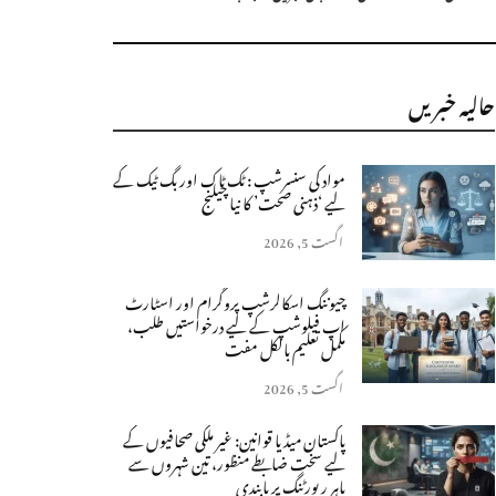
حالیہ خبریں
مواد کی سنسرشپ : ٹک ٹاک اور بگ ٹیک کے
لیے ‘ذہنی صحت’ کا نیا چیلنج
اگست 5, 2026
چیوننگ اسکالرشپ پروگرام اور اسٹارٹ
اپ فیلوشپ کے لیے درخواستیں طلب،
مکمل تعلیم بالکل مفت
اگست 5, 2026
پاکستان میڈیا قوانین: غیر ملکی صحافیوں کے
لیے سخت ضابطے منظور، تین شہروں سے
باہر رپورٹنگ پر پابندی