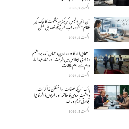
اگست 5, 2026
آن لائن پولیس کریکٹر سرٹیفکیٹ کا ملک گیر
نظام منظور، اب گھر بیٹھے تصدیق ممکن
اگست 5, 2026
اسحاق ڈار کا دورہ اردن: عمان آمد، یروشلم
وزارتی اجلاس میں شرکت اور شاہ عبداللہ
دوم سے اہم ملاقات
اگست 5, 2026
پاک امریکہ تعلقات: واشنگٹن مذاکرات،
دہشت گردی کا خاتمہ اور اربوں ڈالر کا نیا
تجارتی فریم ورک
اگست 5, 2026