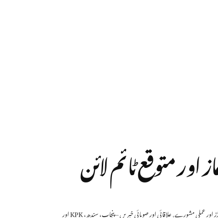
نڈز اور عملی مشورے
,
علاقائی اور صوبائی خبریں – پنجاب، سندھ، KPK اور