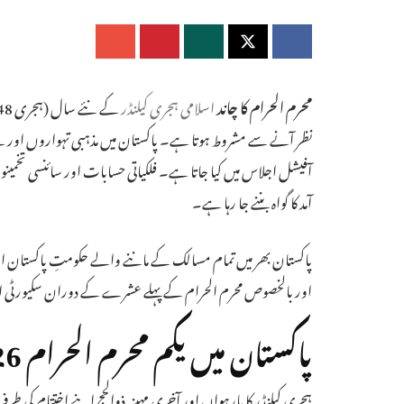
محرم الحرام کا چاند
اسلامی ہجری کیلنڈر
نظر آنے سے مشروط ہوتا ہے۔ پاکستان میں مذہبی تہواروں اور نئے
آمد کا گواہ بننے جا رہا ہے۔
پاکستان بھر میں تمام مسالک کے ماننے والے حکومتِ پاکستان
اور بالخصوص محرم الحرام کے پہلے عشرے کے دوران سکیورٹی 
پاکستان میں یکم محرم الحرام 2026 کی متوقع تاریخ
ہجری کیلنڈر کا بارہواں اور آخری مہینہ ذوالحج اپنے اختتام کی طر