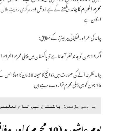
محرم الحرام کا چاند
دیکھنے کے لیے زونل اور
مرکزی رویتِ ہلال ک
امکان ہے
چاند کی عمر اور فلکیاتی پیرامیٹرز کے مطابق:
اگر 15 جون کو چاند نظر آ جاتا ہے تو پاکستان میں پہلی محرم الحرام اور نئے اسلامی سال کا باقاعدہ آغاز منگل
16 جون کو ہی پہلی محرم قرار دے رہے ہیں
یہ بھی پڑھیں:
پاکستان میں تمام تعلیمی ادارے 26 نومبر سے بند 
یومِ عاشورہ (10 محرم) اور وفاقی تعطیلات کی تفصیلات