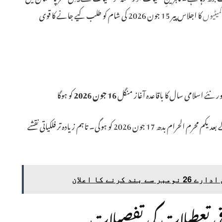
میٹیوں
کا اجلاس پیر 15 جون 2026 کی شام کو طلب کیے جانے کا قوی
16 جون 2026
کو ہوگا
چاند نظر نہ آنے کی صورت میں ذوالحج کا مہینہ 30 دن کا ہوگا جس کے بعد یکم محرم الحرام بدھ 17 جون 2026 کو ہوگی۔ تاہم زیادہ تر فلکیاتی نقشے
کرنے کا اعلان