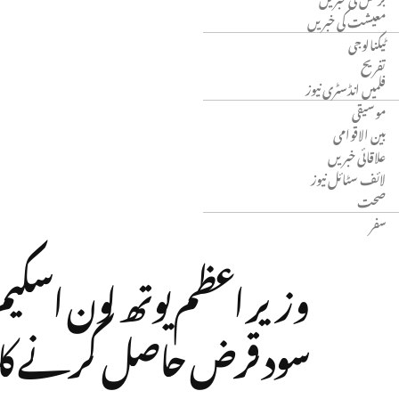
معیشت کی خبریں
ٹیکنالوجی
تفریح
فلمیں انڈسٹری نیوز
موسیقی
بین الاقوامی
علاقائی خبریں
لائف سٹائل نیوز
صحت
سفر
سود قرض حاصل کرنے کا 