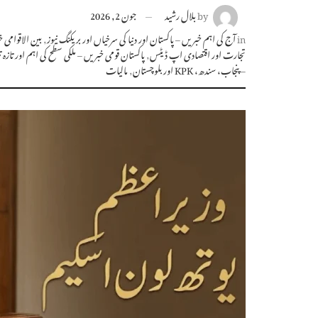
by
بلال رشید
جون 2, 2026
in
آج کی اہم خبریں – پاکستان اور دنیا کی سرخیاں اور بریکنگ نیوز
,
بین الاقوامی
تجارت اور اقتصادی اپ ڈیٹس
,
پاکستان قومی خبریں – ملکی سطح کی اہم اور تازہ
– پنجاب، سندھ، KPK اور بلوچستان
,
مالیات