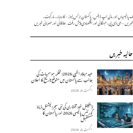
بینک پالیسیاں اور مالی اپ ڈیٹس
,
پاکستان بزنس نیوز – کاروبار، مارکیٹ،
خبریں – جی ڈی پی، مہنگائی اور اقتصادی پیش رفت
,
علاقائی اور صوبائی خبریں
حالیہ خبریں
عید میلاد النبی 2026: محکمہ موسمیات کی
جانب سے پاکستان میں متوقع تاریخ کا اعلان
اگست 6, 2026
ڈیجیٹل خود مختاری کی نئی سحر: نیشنل ڈیٹا
گورننس پالیسی 2026 اور پاکستان کا
مستقبل
اگست 6, 2026