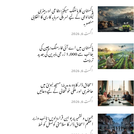
پاکستان کا مائننگ سیکٹر: دفاعی اور بیٹری
ٹیکنالوجی کے لیے امریکی سرمایہ کاری کا انقلابی
منصوبہ
اگست 6, 2026
پاکستان میں اے آئی فارمنگ: چین کی
جانب سے 1,000 زرعی ماہرین کی جدید
تربیت
اگست 6, 2026
اسحاق ڈار کا دورہ مدینہ: مسجد نبویؐ میں
حاضری اور ملکی خوشحالی کے لیے دعائیں
اگست 6, 2026
جموں و کشمیر پر یو این قراردادیں: نائب وزیر
اعظم اسحاق ڈار کا سلامتی کونسل کو خط
اگست 6, 2026