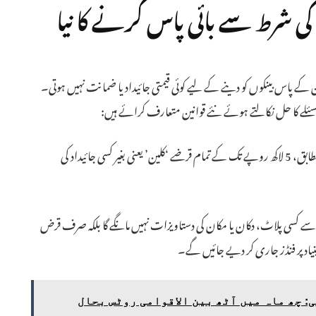
نک ضمانت (Collateral) کی شرط سے بائی پاس کرنے کا نیا
ے پاس بینکوں کو دینے کے لیے کوئی قیمتی جائیداد یا ضمانت نہیں ہوتی۔
لے کا حل نکالتے ہوئے نئے قوانین متعارف کرائے ہیں:
نئے مروجہ قواعد کے مطابق، 5 لاکھ روپے تک کے تمام قرضے ‘کلین’ یعنی بغیر کسی جائیداد کی
 کسی پلاٹ، دکان یا مکان کی دستاویزات نہیں مانگے گا بلکہ صرف قرض
: چھ ماہ میں آٹھ بین الاقوامی روٹس بحال