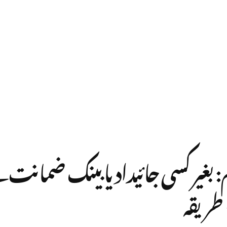
طریقہ