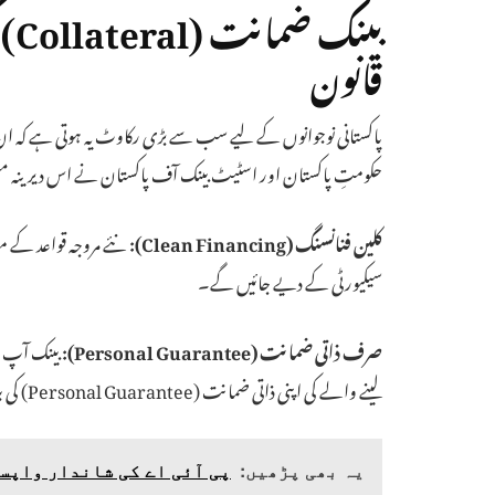
بی
قانون
پاکستانی نوجوانوں کے لیے سب سے بڑی رکاوٹ یہ ہوتی ہے کہ ان ک
حکومتِ پاکستان اور اسٹیٹ بینک آف پاکستان نے اس دیرینہ مسئ
کلین فنانسنگ (Clean Financing):
سیکیورٹی کے دیے جائیں گے۔
صرف ذاتی ضمانت (Personal Guarantee):
بینک آپ سے
لینے والے کی اپنی ذاتی ضمانت (Personal Guarantee) کی بنیاد پر فنڈز جاری کر دیے جائیں گے۔
یہ بھی پڑھیں:
پی آئی اے کی شاندار واپسی