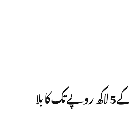
وزیر اعظم یوتھ لون اسکیم: بغیر کسی جائیداد یا بینک ضمانت کے 5 لاکھ روپے تک کا بلا