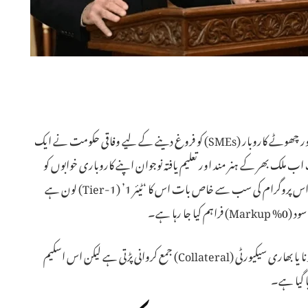
پاکستان میں نوجوانوں کو بااختیار بنانے بے روزگاری کے خاتمے اور چھوٹے کاروبار (SMEs) کو فروغ دینے کے لیے وفاقی حکومت نے ایک
 ملک بھر کے ہنر مند اور تعلیم یافتہ نوجوان اپنے کاروباری خوابوں کو
حقیقت کا روپ دینے کے لیے مالی معاونت حاصل کر سکتے ہیں۔ اس پروگرام کی سب سے خاص بات اس کا ‘ٹیئر 1’ (Tier-1) لون ہے
عام طور پر بینکوں سے قرض لینے کے لیے جائیداد کے کاغذات، سونا یا بھاری سیکیورٹی (Collateral) جمع کروانی پڑتی ہے لیکن اس اسکیم
ا گیا ہے۔