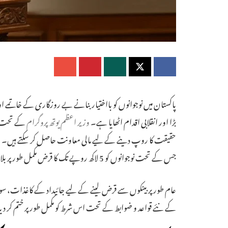
بڑا اور انقلابی اقدام اٹھایا ہے۔
وزیر اعظم یوتھ پروگرام
کے تحت اب
جس کے تحت نوجوانوں کو 5 لاکھ روپے تک کا قرض مکمل طور پر بلا سود (0% Markup) فراہم کیا جا رہا ہے۔
کے نئے قواعد و ضوابط کے تحت اس شرط کو مکمل طور پر ختم کر دی