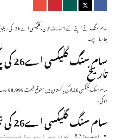
سام سنگ نے اپ
جا رہا ہے۔
سام سنگ
تاریخ
ہوگی۔
سام سنگ گلیکسی اے26 کی نمایاں خصوصیات
ڈسپلے: