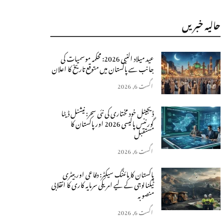
حالیہ خبریں
عید میلاد النبی 2026: محکمہ موسمیات کی
جانب سے پاکستان میں متوقع تاریخ کا اعلان
اگست 6, 2026
ڈیجیٹل خود مختاری کی نئی سحر: نیشنل ڈیٹا
گورننس پالیسی 2026 اور پاکستان کا
مستقبل
اگست 6, 2026
پاکستان کا مائننگ سیکٹر: دفاعی اور بیٹری
ٹیکنالوجی کے لیے امریکی سرمایہ کاری کا انقلابی
منصوبہ
اگست 6, 2026