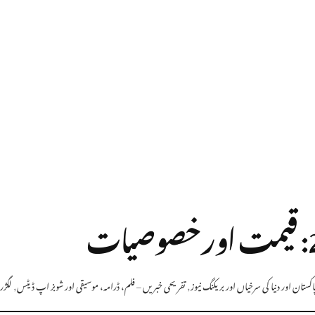
ستان اور دنیا کی سرخیاں اور بریکنگ نیوز
,
تفریحی خبریں – فلم، ڈرامہ، موسیقی اور شوبز اپ ڈیٹس
,
لگژر