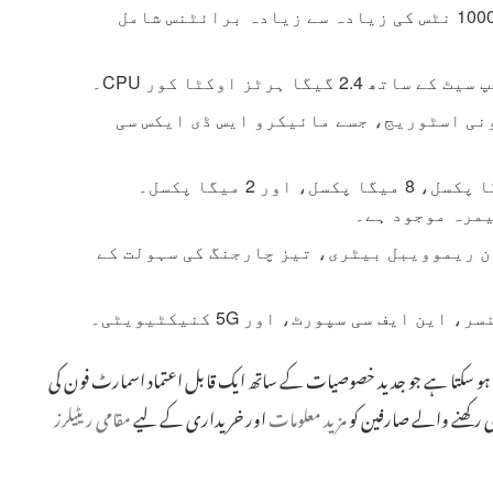
ساتھ۔ اس میں 120 ہرٹز ریفریش ریٹ اور 1000 نٹس کی زیادہ سے زیادہ برائٹنس شامل
128 جی بی اندرونی اسٹوریج، جسے مائیکرو ایس ڈی ایکس سی
پیچھے کی جانب تین کیمرے: 50 میگا پکسل، 8 میگا پکسل، اور 2 میگا پکسل۔
 نان ریموویبل بیٹری، تیز چارجنگ کی سہولت کے
 ایف سی سپورٹ، اور 5G کنیکٹیویٹی۔
رین انتخاب ہو سکتا ہے جو جدید خصوصیات کے ساتھ ایک قابل اعتماد اسمارٹ فون کی
ی رکھنے والے صارفین کو
مزید معلومات
اور خریداری کے لیے
مقامی ریٹیلرز