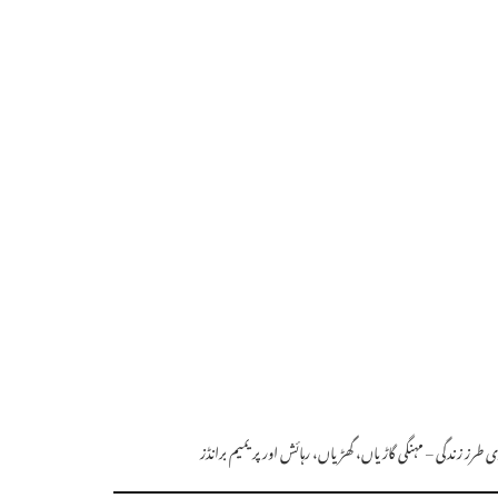
ی طرز زندگی – مہنگی گاڑیاں، گھڑیاں، رہائش اور پریمیم برانڈز