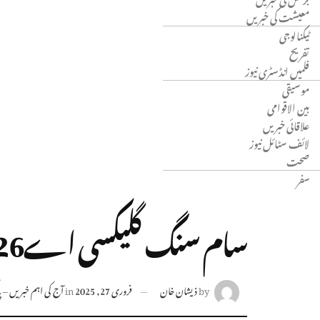
معیشت کی خبریں
ٹیکنالوجی
تفریح
فلمیں انڈسٹری نیوز
موسیقی
بین الاقوامی
علاقائی خبریں
لائف سٹائل نیوز
صحت
سفر
سام سنگ گلیکسی اے26: قیمت اور خصوصیات
by
ذیشان خان
فروری 27, 2025
in
آج کی اہم خبریں – پاک