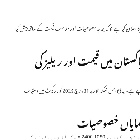
نے نئے اسمارٹ فون، گلیکسی اے26، کی ریلیز کا اعلان کیا ہے جو کہ جدید خصوصیات اور مناسب قیمت کے ساتھ پیش کیا
 گلیکسی اے26 کی پاکستان میں قیمت اور ریلیز کی
سام سنگ گلیکسی A26 کی پاکستان میں متوقع قیمت 98,999 روپے ہے۔ یہ ڈیوائس ممکنہ طور پر 31 مارچ 2025 کو مارکیٹ میں دستیاب
6.7 انچ کا سپر ایمولیڈ کیپیسٹیو ٹچ اسکرین، 1080 x 2400 پکسلز ریزولوشن کے