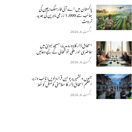
پاکستان میں اے آئی فارمنگ: چین کی
جانب سے 1,000 زرعی ماہرین کی جدید
تربیت
اگست 6, 2026
اسحاق ڈار کا دورہ مدینہ: مسجد نبویؐ میں
حاضری اور ملکی خوشحالی کے لیے دعائیں
اگست 6, 2026
جموں و کشمیر پر یو این قراردادیں: نائب وزیر
اعظم اسحاق ڈار کا سلامتی کونسل کو خط
اگست 6, 2026