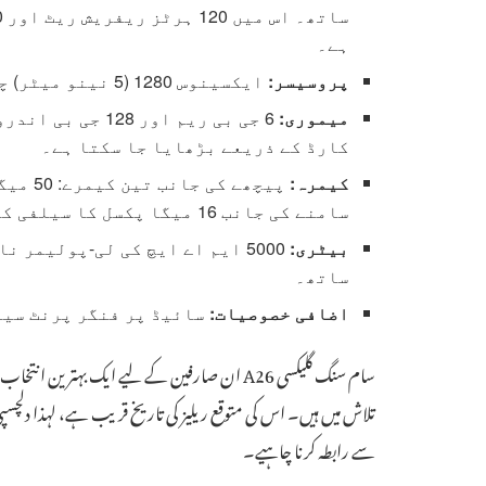
ہے۔
پروسیسر:
ایکسینوس 1280 (5 نینو میٹر) چپ سیٹ کے ساتھ 2.4 گیگا ہرٹز اوکٹا کور CPU۔
میموری:
6 جی بی ریم اور 
کارڈ کے ذریعے بڑھایا جا سکتا ہے۔
کیمرہ:
سامنے کی جانب 16 میگا پکسل کا سیلفی کیمرہ موجود ہے۔
بیٹری:
5000 ایم اے ایچ کی لی-پولیمر
ساتھ۔
اضافی خصوصیات:
سائیڈ پر فنگر پرنٹ سینسر، این
سام سنگ گلیکسی A26 ان صارفین کے لیے ایک بہت
تلاش میں ہیں۔ اس کی متوقع ریلیز کی تاریخ قریب ہے، لہذا دلچسپ
سے رابطہ کرنا چاہیے۔