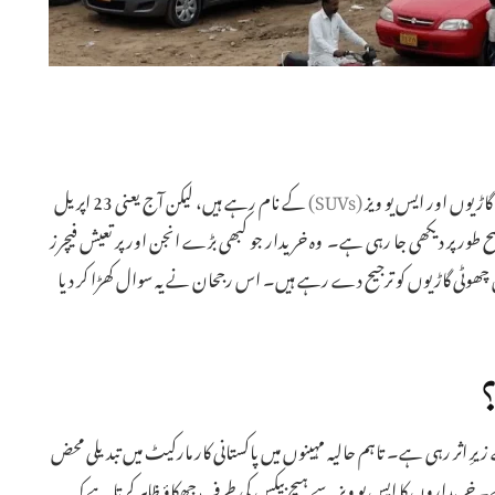
اڑیوں اور ایس یو ویز
(SUVs)
کے نام رہے ہیں، لیکن آج یعنی 23 اپریل
لی واضح طور پر دیکھی جا رہی ہے۔ وہ خریدار جو کبھی بڑے انجن اور پر تعیش فیچرز
چھوٹی گاڑیوں کو ترجیح دے رہے ہیں۔ اس رجحان نے یہ سوال کھڑا کر دیا
؟
ِ اثر رہی ہے۔ تاہم حالیہ مہینوں میں پاکستانی کار مارکیٹ میں تبدیلی محض
خریداروں کا ایس یو ویز سے ہیچ بیکس کی طرف جھکاؤ ظاہر کرتا ہے کہ