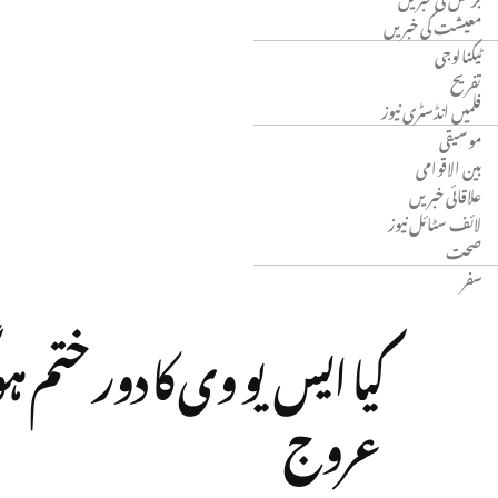
معیشت کی خبریں
ٹیکنالوجی
تفریح
فلمیں انڈسٹری نیوز
موسیقی
بین الاقوامی
علاقائی خبریں
لائف سٹائل نیوز
صحت
سفر
کیا ایس یو وی کا دور ختم ہو
عروج