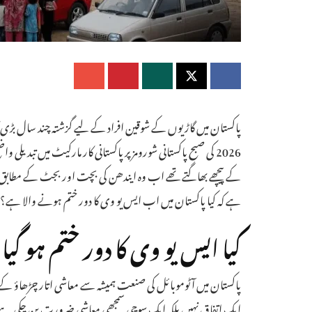
پاکستان میں گاڑیوں کے شوقین افراد کے لیے گزشتہ چند سال بڑی گ
2026 کی صبح پاکستانی شورومز پر پاکستانی کار مارکیٹ میں تبدی
کے پیچھے بھاگتے تھے اب وہ ایندھن کی بچت اور بجٹ کے مطابق 
ہے کہ کیا پاکستان میں اب ایس یو وی کا دور ختم ہونے والا ہے؟
کیا ایس یو وی کا دور ختم ہو گیا
پاکستان میں آٹوموبائل کی صنعت ہمیشہ سے معاشی اتار چڑھاؤ کے زیر
ایک اتفاق نہیں بلکہ ایک سوچی سمجھی معاشی ضرورت بن چکی ہے۔ 