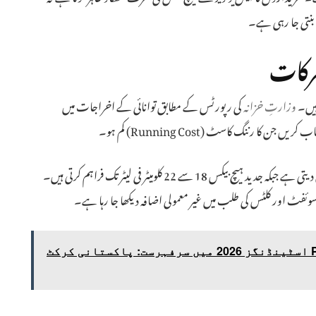
نتی جا رہی ہے۔
حرکات
ہیں۔
وزارتِ خزانہ
کی رپورٹس کے مطابق توانائی کے اخراجات میں
کا رننگ کاسٹ (Running Cost) کم ہو۔
ایک عام ایس یو وی شہر کے اندر 8 سے 10 کلومیٹر فی لیٹر کی ایوریج دیتی ہے جبکہ جدید ہیچ بیکس 18 سے 22 کلومیٹر فی لیٹر تک فراہم کرتی ہیں۔
 سوئفٹ اور کلٹس کی طلب میں غیر معمولی اضافہ دیکھا جا رہا ہے۔
کوئٹہ گلیڈی ایٹرز PSL 11 اسٹینڈنگز 2026 میں سرفہرست: پاکستانی کرکٹ