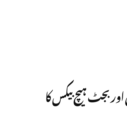
لی اور بجٹ ہیچ بیکس کا