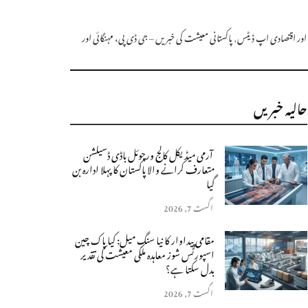
ت اور اقتصادی اپ ڈیٹس
,
پاکستانی معیشت کی خبریں – جی ڈی پی، مہنگائی اور
حالیہ خبریں
آرمی میڈیکل کالج ورچوئل باڈی ڈسیکشن
متعارف کرانے والا پاکستان کا پہلا ادارہ بن
گیا
اگست 7, 2026
مقامی پیداوار کا نیا سنگِ میل: کیا پاک چین
اسپورٹس شوز معاہدہ ملکی معیشت کی تقدیر
بدل سکتا ہے؟
اگست 7, 2026