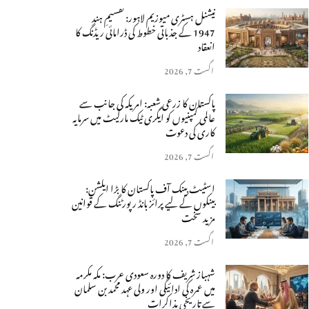
نیشنل ہسٹری میوزیم لاہور: تقسیمِ ہند
1947 کے جذباتی خطوط کی ڈرامائی ریڈنگ کا
انعقاد
اگست 7, 2026
پاکستان کا زرعی شعبہ: امریکہ کی جانب سے
عالمی کمپنیوں کو ایگری ٹیک مارکیٹ میں سرمایہ
کاری کی دعوت
اگست 7, 2026
اسٹیٹ بینک آف پاکستان کا بڑا ایکشن:
بینکوں کے لیے پرائز بانڈ رپورٹنگ کے قوانین
مزید سخت
اگست 7, 2026
شہباز شریف کا دورہ سعودی عرب: مکہ مکرمہ
میں عمرہ کی ادائیگی اور ولی عہد محمد بن سلمان
سے تاریخی مذاکرات