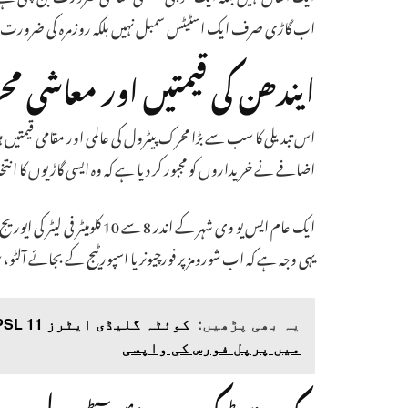
اب گاڑی صرف ایک اسٹیٹس سمبل نہیں بلکہ روزمرہ کی ضرورت ب
ایندھن کی قیمتیں اور معاشی م
اس تبدیلی کا سب سے بڑا محرک پیٹرول کی عالمی اور مقامی قیمتیں 
اضافے نے خریداروں کو مجبور کر دیا ہے کہ وہ ایسی گاڑیوں کا انتخاب کریں جن 
یہی وجہ ہے کہ اب شورومز پر فورچیونر یا اسپورٹیج کے بجائے آلٹو،
یہ بھی پڑھیں:
میں پرپل فورس کی واپسی