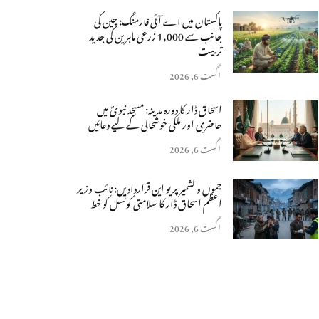
پاکستان میں اے آئی فارمنگ: چین کی
جانب سے 1,000 زرعی ماہرین کی جدید
تربیت
اگست 6, 2026
اسحاق ڈار کا دورہ مدینہ: مسجد نبویؐ میں
حاضری اور ملکی خوشحالی کے لیے دعائیں
اگست 6, 2026
جموں و کشمیر پر یو این قراردادیں: نائب وزیر
اعظم اسحاق ڈار کا سلامتی کونسل کو خط
اگست 6, 2026