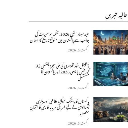
حالیہ خبریں
عید میلاد النبی 2026: محکمہ موسمیات کی
جانب سے پاکستان میں متوقع تاریخ کا اعلان
اگست 6, 2026
ڈیجیٹل خود مختاری کی نئی سحر: نیشنل ڈیٹا
گورننس پالیسی 2026 اور پاکستان کا
مستقبل
اگست 6, 2026
پاکستان کا مائننگ سیکٹر: دفاعی اور بیٹری
ٹیکنالوجی کے لیے امریکی سرمایہ کاری کا انقلابی
منصوبہ
اگست 6, 2026