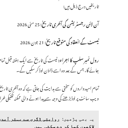
تاریخیں درج ذیل ہیں:
آن لائن رجسٹریشن کی آخری تاریخ:
25 مئی 2026
ٹیسٹ کے انعقاد کی متوقع تاریخ:
21 جون 2026
رول نمبر سلپ کا اجراء:
ٹیسٹ کی تاریخ سے ایک ہفتہ قبل تمام
جائے گا، جس کے بعد وہ اسے ڈاؤن لوڈ کر سکیں گے۔
تمام امیدواروں کو سختی سے ہدایت کی جاتی ہے کہ وہ آخری تاریخ کا
ویب سائٹ پر لوڈ بڑھنے کی وجہ سے پیدا ہونے والی ممکنہ تکنیکی خ
یہ بھی پڑھیں:
لاکھوں کما کر دے سکتی ہیں