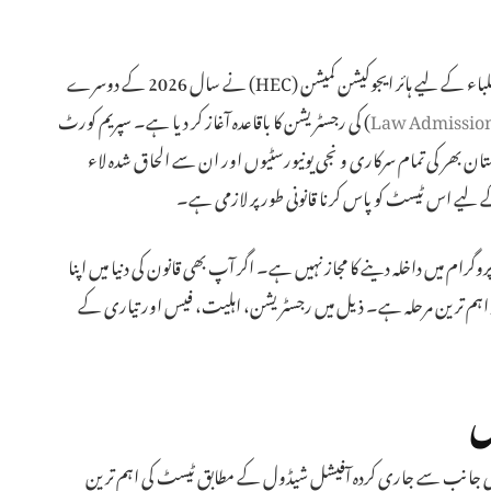
پاکستان میں وکالت اور قانونی شعبے سے وابستگی کے خواہش مند طلباء کے لیے ہائر ایجوکیشن کمیشن (HEC) نے سال 2026 کے دوسرے
Law Admission
) کی رجسٹریشن کا باقاعدہ آغاز کر دیا ہے۔ سپریم کورٹ
ن بھر کی تمام سرکاری و نجی یونیورسٹیوں اور ان سے الحاق شدہ لاء
لب علم کو لاء پروگرام میں داخلہ دینے کا مجاز نہیں ہے۔ اگر آپ بھی قانون کی دنیا میں اپنا
اور اہم ترین مرحلہ ہے۔ ذیل میں رجسٹریشن، اہلیت، فیس اور تیاری کے
ل
ای سی کے تحت قائم کردہ ایجوکیشن ٹیسٹنگ کونسل (ETC) کی جانب سے جاری کردہ آفیشل شیڈول کے مطابق ٹیسٹ کی اہم ترین