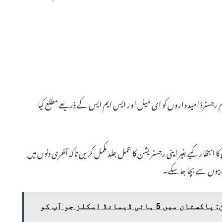
 رجسٹرڈ امیدواروں کو ای میل اور ایس ایم ایس کے ذریعے مطلع کیا
 انتظار کیے بغیر اپنی رجسٹریشن کا عمل جلد مکمل کریں تاکہ آخری دنوں میں
رابیوں سے بچا جا سکے۔
روایتی ڈگری سے بہتر آمدن: پاکستان میں 5 ہائی ڈیمانڈ اسکلز جو آپ کو