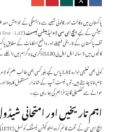
سیشن کے لیے
ایچ ای سی لاء ایڈمیشن ٹیسٹ
(
 Test – LAT
آف پاکستان کے تاریخی فیصلے اور واضح احکامات کے مطابق پاکستا
کالجوں میں 5 سالہ ایل ایل بی (LLB) ڈگری پروگرام میں داخلے کے لیے اس ٹیسٹ کو پاس کرنا قانونی طور پر لازمی ہے۔
کوئی بھی تعلیمی ادارہ LAT پاس کیے بغیر کسی بھی طا
نام بنانا چاہتے ہیں، تو یہ ٹیسٹ آپ کے شاندار مستقبل کا پہلا 
حوالے سے تفصیلی گائیڈ فراہم کی جا رہی ہے۔
اہم تاریخیں اور امتحانی شیڈو
ایچ 