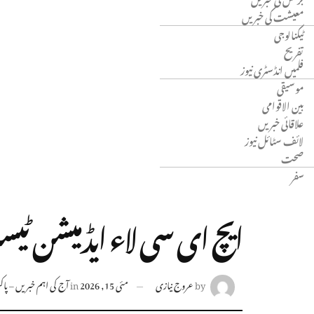
معیشت کی خبریں
ٹیکنالوجی
تفریح
فلمیں انڈسٹری نیوز
موسیقی
بین الاقوامی
علاقائی خبریں
لائف سٹائل نیوز
صحت
سفر
ایچ ای سی لاء ایڈمیشن ٹیسٹ (LAT) 2026 کی رجسٹریشن شروع: اپلائی ک
by
عروج نیازی
مئی 15, 2026
in
آج کی اہم خبریں – پاکست