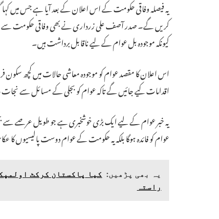
یہ فیصلہ وفاقی حکومت کے اس اعلان کے بعد آیا ہے جس میں کہا گیا
کریں گے۔ صدر آصف علی زرداری نے بھی وفاقی حکومت سے مطالب
کیونکہ موجودہ بل عوام کے لیے ناقابل برداشت ہیں۔
اس اعلان کا مقصد عوام کو موجودہ معاشی حالات میں کچھ سکون 
اقدامات کیے جائیں گے تاکہ عوام کو بجلی کے مسائل سے نجات دل
یہ خبر عوام کے لیے ایک بڑی خوشخبری ہے جو طویل عرصے سے 
عوام کو فائدہ ہوگا بلکہ یہ حکومت کے عوام دوست پالیسیوں کا 
یہ بھی پڑھیں:
راستہ