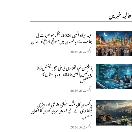
حالیہ خبریں
عید میلاد النبی 2026: محکمہ موسمیات کی
جانب سے پاکستان میں متوقع تاریخ کا اعلان
اگست 6, 2026
ڈیجیٹل خود مختاری کی نئی سحر: نیشنل ڈیٹا
گورننس پالیسی 2026 اور پاکستان کا
مستقبل
اگست 6, 2026
پاکستان کا مائننگ سیکٹر: دفاعی اور بیٹری
ٹیکنالوجی کے لیے امریکی سرمایہ کاری کا انقلابی
منصوبہ
اگست 6, 2026