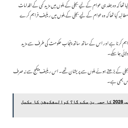
 تھا کہ وہ جلد ہی عوام کے لیے بجلی کے بلوں میں مزید کمی کے اقدامات
ہ کیا تھا کہ وہ عوام کے لیے بجلی کے بلوں میں ریلیف فراہم کرے
فراہم کرنا ہے اور اس کے ساتھ ساتھ پنجاب حکومت کی طرف سے مزید
ائی جا سکے۔
بجلی کے بڑھتے ہوئے بلوں سے پریشان تھے۔ اس ریلیف پیکج سے نہ صرف
عکاس بھی ہے۔
کیا پاکستان کرکٹ اولمپکس 2028 کا حصہ بن سکے گا؟ کوالیفکیشن کا مکمل