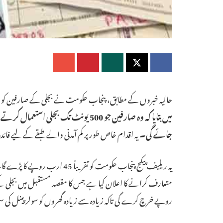
حالیہ خبروں کے مطابق، پنجاب حکومت نے بجلی کے صارفین کو بڑ
جائے گی۔
یہ اقدام خاص طور پر کم آمدنی والے طبقے کے لیے فائد
یہ ریلیف پیکج پنجاب حکومت کو تق
روپے خرچ کرے گی تاکہ زیادہ سے زیادہ گھروں کو سولر پینل کی س