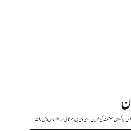
ان
یٹس
,
پاکستانی معیشت کی خبریں – جی ڈی پی، مہنگائی اور اقتصادی پیش رفت