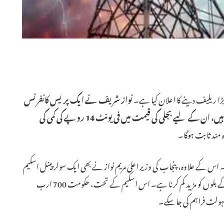
ا ریلیف دینے کا اعلان کیا ہے۔
نواز شریف نے ایک پریس کانفرنس
میں بتایا کہ وہ صارفین جو 500 یونٹ تک بجلی استعمال کرتے ہیں، ان کے لیے بجلی کی قیمت میں فی یونٹ 14 روپے کی کمی کی
ہ مند ثابت ہوگا۔
ریباً 45 ارب روپے کا پڑے گا۔ اس کے علاوہ، پنجاب کی وزیر اعلیٰ مریم نواز نے بھی ایک سولر پینل اسکیم
متعارف کرانے کا اعلان کیا ہے جس کا مقصد مستقبل میں بجلی کے بلوں کو مزید کم کرنا ہے۔ اس اسکیم کے تحت، حکومت 700 ارب
ہولت فراہم کی جا سکے۔