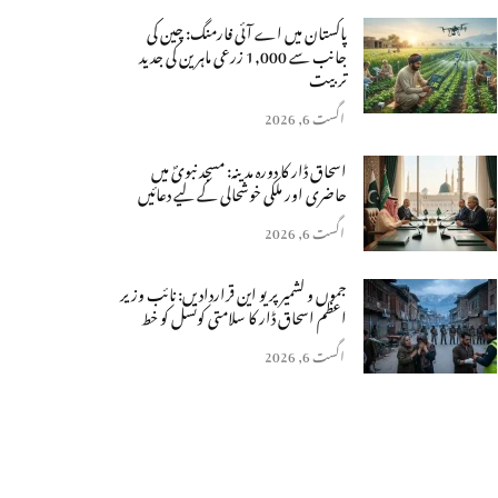
پاکستان میں اے آئی فارمنگ: چین کی
جانب سے 1,000 زرعی ماہرین کی جدید
تربیت
اگست 6, 2026
اسحاق ڈار کا دورہ مدینہ: مسجد نبویؐ میں
حاضری اور ملکی خوشحالی کے لیے دعائیں
اگست 6, 2026
جموں و کشمیر پر یو این قراردادیں: نائب وزیر
اعظم اسحاق ڈار کا سلامتی کونسل کو خط
اگست 6, 2026