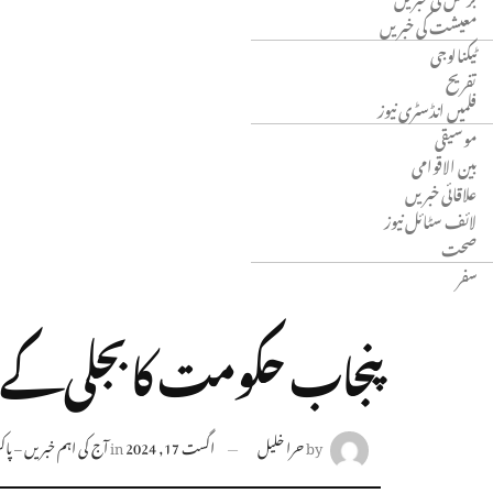
معیشت کی خبریں
ٹیکنالوجی
تفریح
فلمیں انڈسٹری نیوز
موسیقی
بین الاقوامی
علاقائی خبریں
لائف سٹائل نیوز
صحت
سفر
پنجاب حکومت کا بجلی کے ص
by
حرا خلیل
اگست 17, 2024
in
آج کی اہم خبریں – پاکست