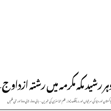
ر رشید مکہ مکرمہ میں رشتہ ازداو
ستان اور دنیا کی سرخیاں اور بریکنگ نیوز
,
فلم انڈسٹری کی خبریں – بالی ووڈ، لالی ووڈ اور نئی فلمیں