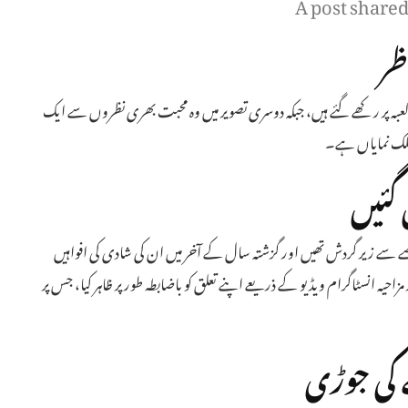
A post share
ظر
کعبہ پر رکھے گئے ہیں، جبکہ دوسری تصویر میں وہ محبت بھری نظروں سے ایک
ھلک نمایاں ہے۔
گئیں
عرصے سے زیر گردش تھیں اور گزشتہ سال کے آخر میں ان کی شادی کی افواہیں
حیہ انسٹاگرام ویڈیو کے ذریعے اپنے تعلق کو باضابطہ طور پر ظاہر کیا، جس پر
کی جوڑی