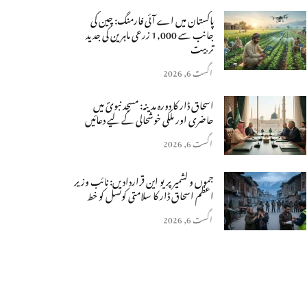
پاکستان میں اے آئی فارمنگ: چین کی
جانب سے 1,000 زرعی ماہرین کی جدید
تربیت
اگست 6, 2026
اسحاق ڈار کا دورہ مدینہ: مسجد نبویؐ میں
حاضری اور ملکی خوشحالی کے لیے دعائیں
اگست 6, 2026
جموں و کشمیر پر یو این قراردادیں: نائب وزیر
اعظم اسحاق ڈار کا سلامتی کونسل کو خط
اگست 6, 2026