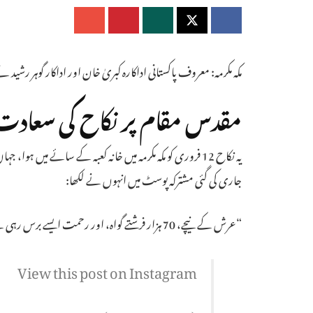
مکہ مکرمہ: معروف پاکستانی اداکارہ کبریٰ خان اور اداکار گوہر رشی
مقدس مقام پر نکاح کی سعادت
یہ نکاح 12 فروری کو مکہ مکرمہ میں خانہ کعبہ کے سائے میں 
جاری کی گئی مشترکہ پوسٹ میں انہوں نے لکھا:
“عرش کے نیچے، 70 ہزار فرشتے گواہ، اور رحمت ایسے برس رہی ہے جیسے بارش… قبول ہے!”
View this post on Instagram