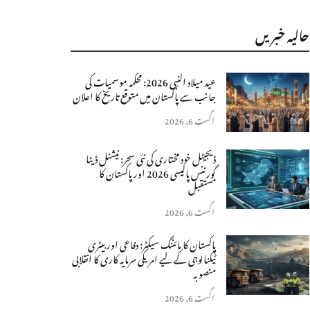
حالیہ خبریں
عید میلاد النبی 2026: محکمہ موسمیات کی
جانب سے پاکستان میں متوقع تاریخ کا اعلان
اگست 6, 2026
ڈیجیٹل خود مختاری کی نئی سحر: نیشنل ڈیٹا
گورننس پالیسی 2026 اور پاکستان کا
مستقبل
اگست 6, 2026
پاکستان کا مائننگ سیکٹر: دفاعی اور بیٹری
ٹیکنالوجی کے لیے امریکی سرمایہ کاری کا انقلابی
منصوبہ
اگست 6, 2026