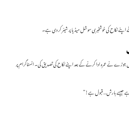
د نے اپنے نکاح کی خوشخبری سوشل میڈیا پر شیئر کر دی ہے۔
ہوا، جہاں جوڑے نے عمرہ ادا کرنے کے بعد اپنے نکاح کی تصدیق کی۔ انسٹاگرام پر