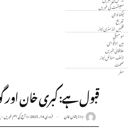
معیشت کی خبریں
ٹیکنالوجی
تفریح
فلمیں انڈسٹری نیوز
موسیقی
بین الاقوامی
علاقائی خبریں
لائف سٹائل نیوز
صحت
سفر
قبول ہے: کبری خان اور گوہ
by
ذیشان خان
فروری 14, 2025
in
آج کی اہم خبریں – پاک