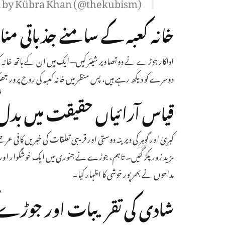
d by Kübra Khan (@thekubism)
خانہ کعبہ کے سامنے جذباتی منا
اداکار جوڑے نے دو تصاویر شیئر کیں— ایک میں ان کے ہاتھ خانہ 
دوسرے کو دیکھ رہے ہیں، پس منظر میں خانہ کعبہ کی روح پرور ج
قیاس آرائیاں حقیقت میں بدل 
کبریٰ اور گوہر کی دیرینہ دوستی اور قریبی تعلقات کی خبریں کافی 
مزید زور پکڑ گئیں۔ تاہم، جوڑے نے جنوری میں ایک خوشگوار اور مزا
مداحوں نے بھرپور خوشی کا اظہار کیا۔
شادی کی تقریبات اور جوڑے 