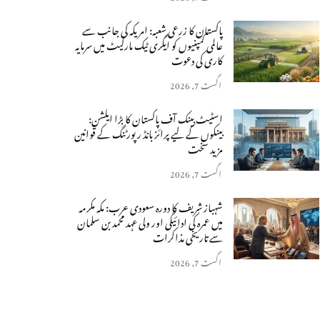
پاکستان کا زرعی شعبہ: امریکہ کی جانب سے
عالمی کمپنیوں کو ایگری ٹیک مارکیٹ میں سرمایہ
کاری کی دعوت
اگست 7, 2026
اسٹیٹ بینک آف پاکستان کا بڑا ایکشن:
بینکوں کے لیے پرائز بانڈ رپورٹنگ کے قوانین
مزید سخت
اگست 7, 2026
شہباز شریف کا دورہ سعودی عرب: مکہ مکرمہ
میں عمرہ کی ادائیگی اور ولی عہد محمد بن سلمان
سے تاریخی مذاکرات
اگست 7, 2026