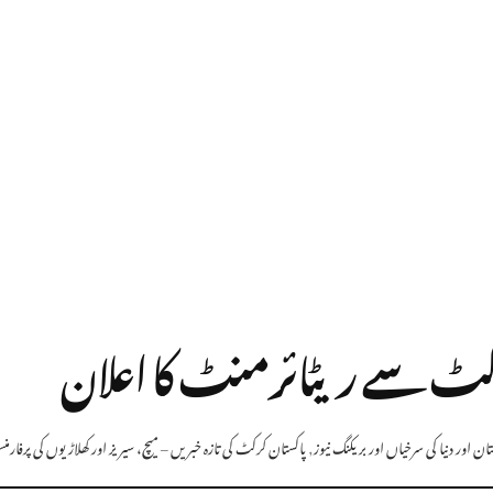
کرکٹ سے ریٹائرمنٹ کا اعلان
ن اور دنیا کی سرخیاں اور بریکنگ نیوز
,
پاکستان کرکٹ کی تازہ خبریں – میچ، سیریز اور کھلاڑیوں کی پرفارم