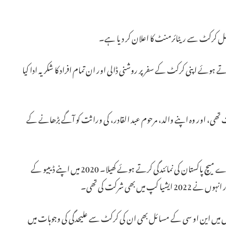
ئے اپنی کرکٹ کے سفر پر روشنی ڈالی اور ان تمام افراد کا شکریہ ادا کیا
 تھی، اور وہ اپنے والد، مرحوم عبد القادر، کی وراثت کو آگے بڑھانے کے
عثمان قادر نے اپنے کیریئر میں 25 ٹی20 انٹرنیشنل اور ایک ون ڈے میچ پاکستان کی نمائندگی کرتے ہوئے کھیلا۔ 2020 میں اپنے ڈیبیو کے
 بھی شرکت کی تھی۔
یہ دنوں میں این او سی کے مسائل بھی ان کی کرکٹ سے علیحدگی کی وجوہات میں