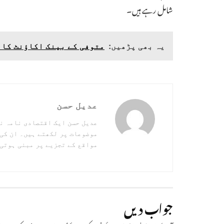
شامل رہے ہیں۔
یہ بھی پڑھیں:
متوفی کے بینک اکاؤنٹ کا 
عدیل حسن
عدیل حسن ایک اقتصادی نامہ ن
موضوعات پر لکھتے ہیں۔ ان کی
مواقع کے تجزیے پر مبنی ہوتی
جواب دیں