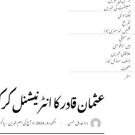
معیشت کی خبریں
ٹیکنالوجی
تفریح
فلمیں انڈسٹری نیوز
موسیقی
بین الاقوامی
علاقائی خبریں
لائف سٹائل نیوز
صحت
سفر
عثمان قادر کا انٹرنیشنل 
by
عدیل حسن
اکتوبر 4, 2024
in
آج کی اہم خبریں – پاکستا