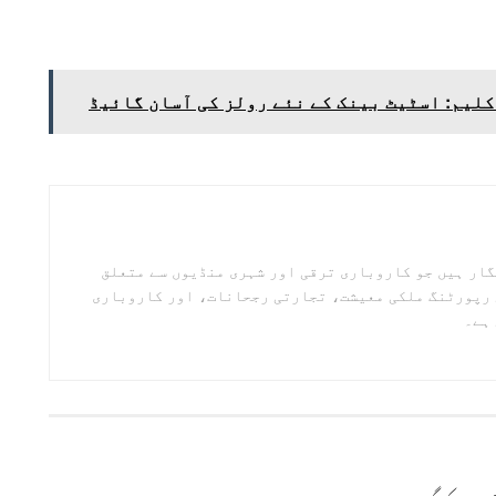
کلیم: اسٹیٹ بینک کے نئے رولز کی آسان گائیڈ
گار ہیں جو کاروباری ترقی اور شہری منڈیوں سے متعلق
 رپورٹنگ ملکی معیشت، تجارتی رجحانات، اور کاروباری
 ہے۔