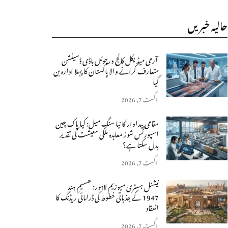
حالیہ خبریں
آرمی میڈیکل کالج ورچوئل باڈی ڈسیکشن
متعارف کرانے والا پاکستان کا پہلا ادارہ بن
گیا
اگست 7, 2026
مقامی پیداوار کا نیا سنگِ میل: کیا پاک چین
اسپورٹس شوز معاہدہ ملکی معیشت کی تقدیر
بدل سکتا ہے؟
اگست 7, 2026
نیشنل ہسٹری میوزیم لاہور: تقسیمِ ہند
1947 کے جذباتی خطوط کی ڈرامائی ریڈنگ کا
انعقاد
اگست 7, 2026