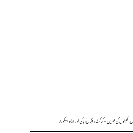
نس
,
کھیلوں کی خبریں – کرکٹ، فٹبال، ہاکی اور لائیو اسکورز