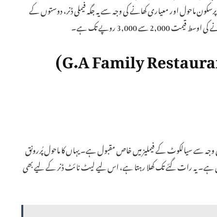
رسکون ماحول اور معیاری کھانے کی وجہ سے یہ جگہ فیملی ڈنر، دوستوں کے
 سے 3,000 روپے تک ہے۔
ی وجہ سے سیالکوٹ کے فیملیز میں خاص مقبول ہے۔ یہاں کا ماحول پُررونق
ین ہے۔ یہ رات گئے تک کھلا رہتا ہے، اس لیے لیٹ نائٹ ڈنر کے لیے بھی