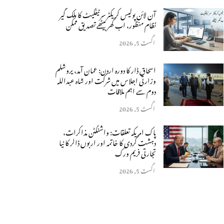
آن لائن پولیس کریکٹر سرٹیفکیٹ کا ملک گیر
نظام منظور، اب گھر بیٹھے تصدیق ممکن
اگست 5, 2026
اسحاق ڈار کا دورہ اردن: عمان آمد، یروشلم
وزارتی اجلاس میں شرکت اور شاہ عبداللہ
دوم سے اہم ملاقات
اگست 5, 2026
پاک امریکہ تعلقات: واشنگٹن مذاکرات،
دہشت گردی کا خاتمہ اور اربوں ڈالر کا نیا
تجارتی فریم ورک
اگست 5, 2026