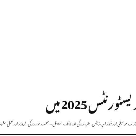
ڈرامہ، موسیقی اور شوبز اپ ڈیٹس
,
طرز زندگی اور لائف اسٹائل – صحت مند زندگی، ٹرینڈز اور عملی م