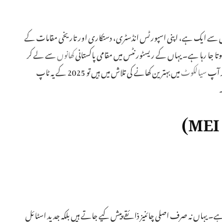
ں سے ایک ہے، اپنی اسپورٹس انڈسٹری، دستکاری اور تاریخی مقامات کے
تا جا رہا ہے۔ یہاں کے ریسٹورنٹس میں مقامی پاکستانی
کھانوں
سے لے کر
گر آپ
سیالکوٹ
میں بہترین کھانے کی تلاش میں ہیں تو 2025 کے یہ ٹاپ
ے۔ یہاں نہ صرف اصلی چائنیز ذائقے پیش کیے جاتے ہیں بلکہ جدید اسٹائل