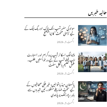
حالیہ خبریں
مواد کی سنسرشپ : ٹک ٹاک اور بگ ٹیک کے
لیے ‘ذہنی صحت’ کا نیا چیلنج
اگست 5, 2026
چیوننگ اسکالرشپ پروگرام اور اسٹارٹ
اپ فیلوشپ کے لیے درخواستیں طلب،
مکمل تعلیم بالکل مفت
اگست 5, 2026
پاکستان میڈیا قوانین: غیر ملکی صحافیوں کے
لیے سخت ضابطے منظور، تین شہروں سے
باہر رپورٹنگ پر پابندی
اگست 5, 2026