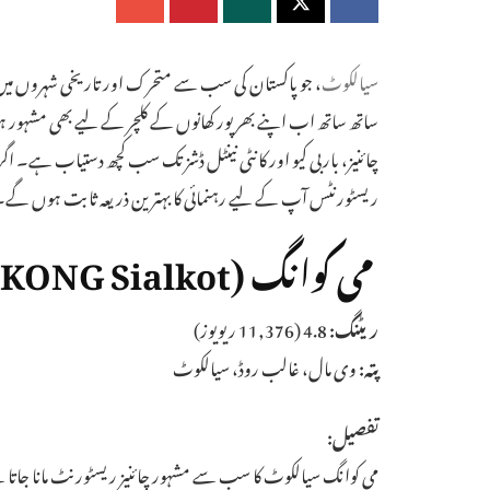
سیالکوٹ
، جو پاکستان کی سب سے متحرک اور تاریخی شہروں می
ساتھ ساتھ اب اپنے بھرپور کھانوں کے کلچر کے لیے بھی مشہور ہو
چائنیز، باربی کیو اور کانٹی نینٹل ڈشز تک سب کچھ دستیاب ہے۔ ا
ریسٹورنٹس آپ کے لیے رہنمائی کا بہترین ذریعہ ثابت ہوں گے۔
می کوانگ (MEI KONG Sialkot)
ریٹنگ:
4.8 (11,376 ریویوز)
پتہ:
وی مال، غالب روڈ، سیالکوٹ
تفصیل:
می کوانگ سیالکوٹ کا سب سے مشہور چائنیز ریسٹورنٹ مانا جاتا ہ