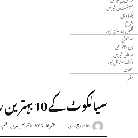
معیشت کی خبریں
ٹیکنالوجی
تفریح
فلمیں انڈسٹری نیوز
موسیقی
بین الاقوامی
علاقائی خبریں
لائف سٹائل نیوز
صحت
سفر
سیالکوٹ کے 10 بہترین ریسٹورنٹس 2025 میں
by
عروج نیازی
ستمبر 18, 2025
in
تفریحی خبریں – فلم، 