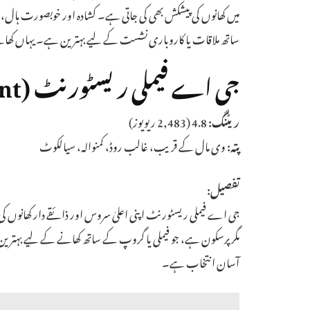
میں کھانوں کی پیشکش بھی کی جاتی ہے۔ کشادہ اور خوبصورت ہال، پ
ساتھ ملاقات یا کاروباری نشست کے لیے بہترین ہے۔ یہاں کھانے کی اوسط قیمت 2,000
جی اے فیملی ریسٹورنٹ (G.A Family Restaurant)
ریٹنگ:
4.8 (2,483 ریویوز)
پتہ:
وی مال کے قریب، غالب روڈ، کمنوالہ، سیالکوٹ
تفصیل:
جی اے فیملی ریسٹورنٹ اپنی اعلیٰ سروس اور ذائقے دار کھانوں ک
مگر پرسکون ہے، جو فیملی یا گروپ کے ساتھ کھانے کے لیے بہتر
آسان انتخاب ہے۔