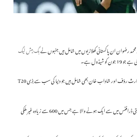
 محمد رضوان ان پاکستانی کھلاڑیوں میں شامل ہیں جنہوں نے
بگ بیش لیگ
ان کے ساتھ ڈرافٹ کی فہرست میں ساتھی بین الاقوامی کھلاڑی حارث رؤف اور شاداب خان بھی شامل ہیں جو دنیا کی سب سے بڑی T20
اس سال کا بی بی ایل ڈرافٹ اب تک کے سب سے زیادہ مسابقتی ڈرافٹس میں سے ایک ہونے والا ہے جس میں 600 سے زیادہ غیر ملکی