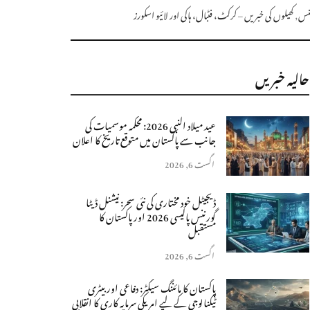
منس
,
کھیلوں کی خبریں – کرکٹ، فٹبال، ہاکی اور لائیو اسکورز
حالیہ خبریں
عید میلاد النبی 2026: محکمہ موسمیات کی
جانب سے پاکستان میں متوقع تاریخ کا اعلان
اگست 6, 2026
ڈیجیٹل خود مختاری کی نئی سحر: نیشنل ڈیٹا
گورننس پالیسی 2026 اور پاکستان کا
مستقبل
اگست 6, 2026
پاکستان کا مائننگ سیکٹر: دفاعی اور بیٹری
ٹیکنالوجی کے لیے امریکی سرمایہ کاری کا انقلابی