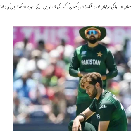
تان اور دنیا کی سرخیاں اور بریکنگ نیوز
,
پاکستان کرکٹ کی تازہ خبریں – میچ، سیریز اور کھلاڑیوں کی پرفار