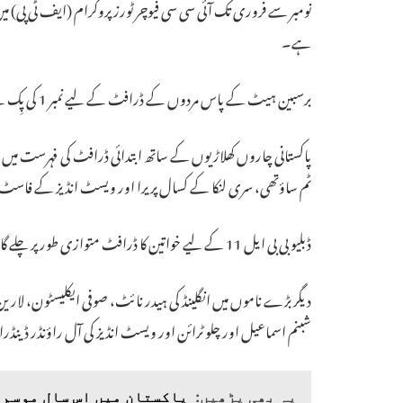
ہے۔
برسبین ہیٹ کے پاس مردوں کے ڈرافٹ کے لیے نمبر 1 کی پِک ہے اور انہیں ستاروں سے بھرپور پول میں سے انتخاب کا پہلا موقع ملے گا۔
پاکستانی چاروں کھلاڑیوں کے ساتھ ابتدائی ڈرافٹ کی فہرست میں ا
ٹم ساؤتھی، سری لنکا کے کسال پریرا اور ویسٹ انڈیز کے فاسٹ 
ڈبلیو بی بی ایل 11 کے لیے خواتین کا ڈرافٹ متوازی طور پر چلے گا اور پاکستان خواتین کی کپتان
دیگر بڑے ناموں میں انگلینڈ کی ہیدر نائٹ، صوفی ایکلیسٹون، لارین 
شبنم اسماعیل اور چلو ٹرائن اور ویسٹ انڈیز کی آل راؤنڈر ڈینڈرا
یہ بھی پڑھیں:
پاکستان میں اس سال موسم 