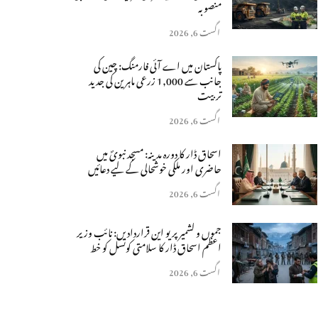
منصوبہ
اگست 6, 2026
پاکستان میں اے آئی فارمنگ: چین کی
جانب سے 1,000 زرعی ماہرین کی جدید
تربیت
اگست 6, 2026
اسحاق ڈار کا دورہ مدینہ: مسجد نبویؐ میں
حاضری اور ملکی خوشحالی کے لیے دعائیں
اگست 6, 2026
جموں و کشمیر پر یو این قراردادیں: نائب وزیر
اعظم اسحاق ڈار کا سلامتی کونسل کو خط
اگست 6, 2026