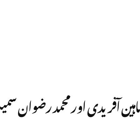
افٹ میں شاہین آفریدی اور محمد رضوان س