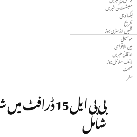
معیشت کی خبریں
ٹیکنالوجی
تفریح
فلمیں انڈسٹری نیوز
موسیقی
بین الاقوامی
علاقائی خبریں
لائف سٹائل نیوز
صحت
سفر
بی بی ایل 15 ڈر
شامل