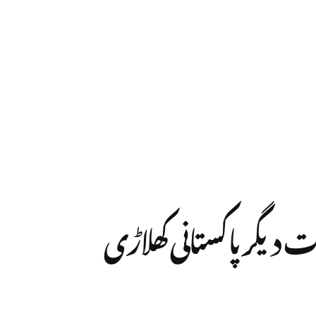
میت دیگر پاکستانی کھلاڑی