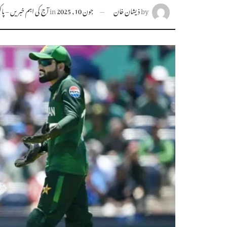
by
ذیشان خان
جون 10, 2025
in
آج کی اہم خبریں – پاکس