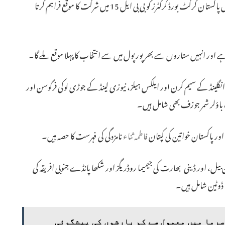
نومبر سے فروری تک آئی سی سی فیوچر ٹورز پروگرام (ایف ٹی پی) میں پاکستان کرکٹ بورڈ کرکٹرز کو بی بی ایل 15 میں شرکت کا موقع فراہم کرتا
نگلینڈ کے سیم کرن اور ایلکس ہیلز، نیوزی لینڈ کے جوڑی لوکی فرگوسن اور
باؤلر شمر جوزف بھی شامل ہیں۔
فاطمہ ثناء
نامزدگی کی فہرست کا حصہ ہیں۔
بیل، اور ڈینی بھارت کی جیمیما روڈریگز اور شکھا پانڈے جنوبی افریقہ کی
 ڈوٹین شامل ہیں۔
سرما میں معمول سے کم بارشوں کی پیشگوئی