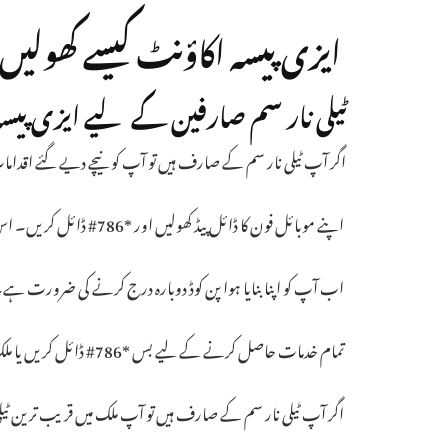
ایزی پیسہ اکاؤنٹ کیسے کھولیں
ٹیلی نار سم صارفین کے لیے ایزی پیسہ
اگر آپ ٹیلی نار سم کے صارف ہیں تو آپ کو نیچے دیے گئے اقدامات
اپنے موبائل فون کا ڈائل پیڈ کھولیں اور *786# ڈائل کریں۔ اس کے بعد، آپ سے پانچ ہندسوں کا پن کوڈ بنانے کو کہا جائے گا۔
اب آپ کو اپنا بنایا ہوا پن کوڈ دوبارہ درج کرنے کی ضرورت ہے
تمام خدمات حاصل کرنے کے لیے بس *786# ڈائل کریں یا ملک میں کسی بھی ایزی پیسہ ریٹیلر یا ٹیلی نار فرنچائز پر جائیں۔
اگر آپ ٹیلی نار سم کے صارف ہیں تو آپ ملک میں قریب ترین ٹیلی نا