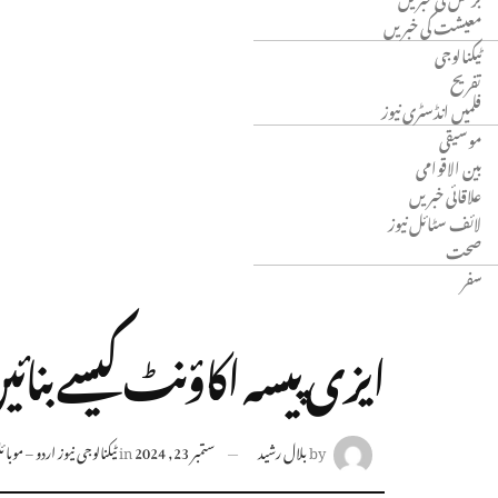
معیشت کی خبریں
ٹیکنالوجی
تفریح
فلمیں انڈسٹری نیوز
موسیقی
بین الاقوامی
علاقائی خبریں
لائف سٹائل نیوز
صحت
سفر
ایزی پیسہ اکاؤنٹ کیسے بنائ
by
بلال رشید
ستمبر 23, 2024
in
ٹیکنالوجی نیوز اردو – موبائل، انٹرنیٹ، I