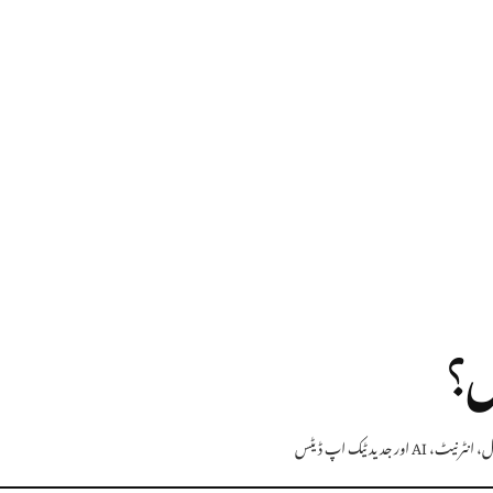
یں؟
A اور جدید ٹیک اپ ڈیٹس