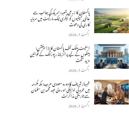
پاکستان کا زرعی شعبہ: امریکہ کی جانب سے
عالمی کمپنیوں کو ایگری ٹیک مارکیٹ میں سرمایہ
کاری کی دعوت
اگست 7, 2026
اسٹیٹ بینک آف پاکستان کا بڑا ایکشن:
بینکوں کے لیے پرائز بانڈ رپورٹنگ کے قوانین
مزید سخت
اگست 7, 2026
شہباز شریف کا دورہ سعودی عرب: مکہ مکرمہ
میں عمرہ کی ادائیگی اور ولی عہد محمد بن سلمان
سے تاریخی مذاکرات
اگست 7, 2026