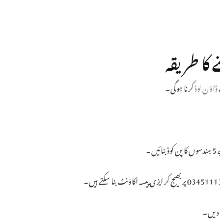
کا طریقہ
ڈاؤن لوڈ
کرنا ہوگی۔
۔
ھ دیں۔