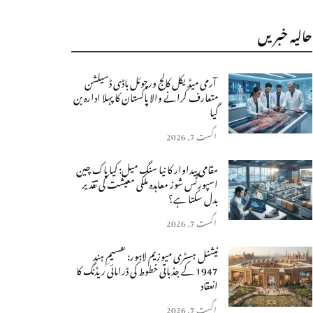
حالیہ خبریں
آرمی میڈیکل کالج ورچوئل باڈی ڈسیکشن
متعارف کرانے والا پاکستان کا پہلا ادارہ بن
گیا
اگست 7, 2026
مقامی پیداوار کا نیا سنگِ میل: کیا پاک چین
اسپورٹس شوز معاہدہ ملکی معیشت کی تقدیر
بدل سکتا ہے؟
اگست 7, 2026
نیشنل ہسٹری میوزیم لاہور: تقسیمِ ہند
1947 کے جذباتی خطوط کی ڈرامائی ریڈنگ کا
انعقاد
اگست 7, 2026