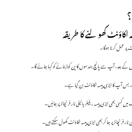
؟
 اکاؤنٹ کھولنے کا طریقہ
 پر عمل کرنا ہوگا۔
۔ بس آپ کا ایزی پیسہ اکاؤنٹ بن گیا ہے۔
ر فرنچائز پر جا کر بھی ایزی پیسہ اکاؤنٹ کھول سکتے ہیں۔