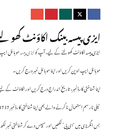
ایزی پیسہ بینک اکاؤنٹ کھولنے 
ایزی پیسہ اکاؤنٹ کھولنے کے لیے، آپ کو
ایزی پیسہ
موبائل ایپ
موبائل ایپ اوپن کریں اور اپنا موبائل نمبر درج کریں۔
اپنا شناختی کارڈ نمبر، تاریخ اندراج درج کریں اور اکاؤنٹ کے لیے 5 ہندسوں کا پن کوڈ بنائیں
ٹیلی نار سم استعمال نا کرنے والے بھی اپنا شناختی کارڈ نمبر 03451113737 پر بھیج کر ایزی پیسہ اکاؤنٹ بنا سکتے ہیں۔
بس انگریزی میں ‘ای پی’ لکھیں اور سپیس دے کر شناختی نمبر لک