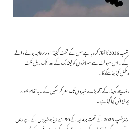
(PIA) نے تاریخی PIA ایئر ریل پارٹنرشپ 2026 کا آغاز کر دیا ہے جس کے تحت کینیڈا اور برطانیہ جانے والے
کیں گے۔ اس سہولت سے مسافروں کو لینڈنگ کے بعد الگ ریل ٹکٹ
مل کیا جا سکے گا۔
 ذریعے کینیڈا کے آٹھ بڑے شہروں تک سفر کر سکیں گے۔ یہ نظام ہموار
 ڈیزائن کیا گیا ہے۔
اسی طرح لندن یا مانچسٹر پہنچنے والے مسافروں کو PIA ایئر ریل پارٹنرشپ 2026 کے تحت برطانیہ کے 50 سے زیادہ شہروں کے لیے ریل
آسان ہوگی، ٹرانزٹ کے دوران تاخیر کم ہوگی اور مسافروں کو تجربہ