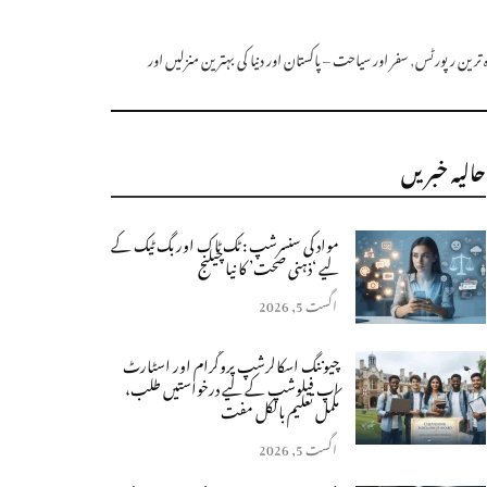
زہ ترین رپورٹس
,
سفر اور سیاحت – پاکستان اور دنیا کی بہترین منزلیں اور
حالیہ خبریں
مواد کی سنسرشپ : ٹک ٹاک اور بگ ٹیک کے
لیے ‘ذہنی صحت’ کا نیا چیلنج
اگست 5, 2026
چیوننگ اسکالرشپ پروگرام اور اسٹارٹ
اپ فیلوشپ کے لیے درخواستیں طلب،
مکمل تعلیم بالکل مفت
اگست 5, 2026