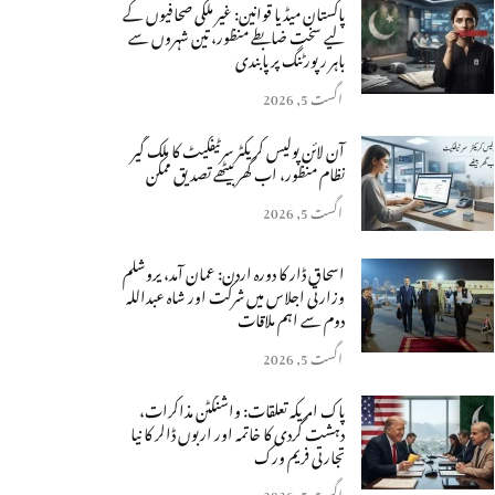
پاکستان میڈیا قوانین: غیر ملکی صحافیوں کے
لیے سخت ضابطے منظور، تین شہروں سے
باہر رپورٹنگ پر پابندی
اگست 5, 2026
آن لائن پولیس کریکٹر سرٹیفکیٹ کا ملک گیر
نظام منظور، اب گھر بیٹھے تصدیق ممکن
اگست 5, 2026
اسحاق ڈار کا دورہ اردن: عمان آمد، یروشلم
وزارتی اجلاس میں شرکت اور شاہ عبداللہ
دوم سے اہم ملاقات
اگست 5, 2026
پاک امریکہ تعلقات: واشنگٹن مذاکرات،
دہشت گردی کا خاتمہ اور اربوں ڈالر کا نیا
تجارتی فریم ورک
اگست 5, 2026