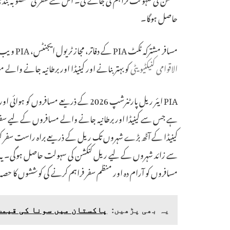
حاصل ہوگا۔
مسافر مشترکہ ٹکٹ PIA کے دفاتر، مجاز ٹریول ایجنٹس، PIA ویب سائٹ یا موبائل ایپ کے ذریعے بک کروا سکتے ہیں۔ یہ اقدام PIA کی
الاقوامی کنیکٹیویٹی
کو بہتر بنانے اور کینیڈا اور برطانیہ جانے 
PIA ایئر ریل پارٹنرشپ 2026 کے ذریعے مس
ہے جس سے کینیڈا اور برطانیہ جانے والے مسافروں کے لیے سفر 
مسافروں کو آرام دہ اور منظم سفر فراہم کرنے کی کوششوں کا حص
یہ بھی پڑھیں:
پاکستان میں سونا کی قیمت : 28 اکتوبر 5