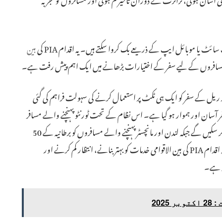
بین
والے مسافروں کے لیے سفر کے اختیارات بڑھانے میں ایک اہم پیش رفت ہے۔
افروں کو ہوائی اور ریل کے سفر کو ایک ہی ٹکٹ پر استعمال کرنے کی سہولت فراہم کی گئی
آسان اور ہموار ہو گیا ہے۔ اس نظام کے تحت ٹورنٹو پہنچنے والے مسافر
کینیڈا کے آٹھ بڑے شہروں تک ریل کے ذریعے براہ راست سفر کر سکیں گے جبکہ لندن اور مانچسٹر پہنچنے والے مسافروں کو برطانیہ کے 50
سے زائد شہروں کے لیے ریل کنکشن کی سہولت حاصل ہوگی۔ یہ اقدام PIA کی بین الاقوامی خدمات کو بہتر بنانے، انتظار کم کرنے اور
ہ ہے۔
202