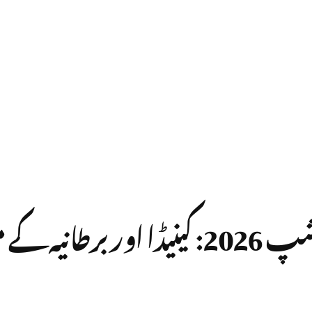
پی آئی اے ایئر ریل پارٹنرشپ 2026: ک