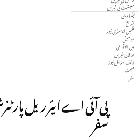
معیشت کی خبریں
ٹیکنالوجی
تفریح
فلمیں انڈسٹری نیوز
موسیقی
بین الاقوامی
علاقائی خبریں
لائف سٹائل نیوز
صحت
سفر
سفر