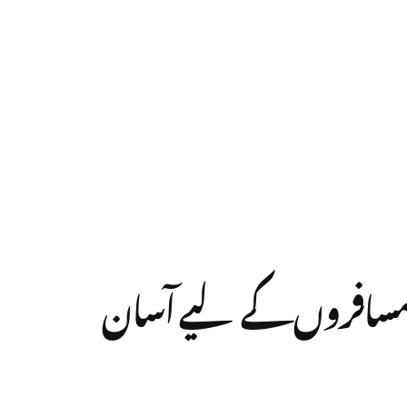
ینیڈا اور برطانیہ کے مسافروں کے لیے آسان