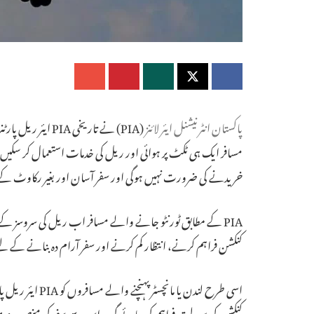
پاکستان انٹرنیشنل ایئر لائنز
مسافر ایک ہی ٹکٹ پر ہوائی اور ریل کی خدمات استعمال کر س
خریدنے کی ضرورت نہیں ہوگی اور سفر آسان اور بغیر رکاوٹ کے مک
PIA کے مطابق ٹورنٹو جانے والے مسافر اب ریل کی سروسز کے
کنکشن فراہم کرنے، انتظار کم کرنے اور سفر آرام دہ بنانے کے لیے
کنکشن کی سہولت فراہم کی جائے گی۔ اس سے سفر کی منصوبہ بندی 