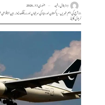
by
بلال رشید
جنوری 13, 2026
in
آج کی اہم خبریں – پاکستان اور دنیا کی سرخیاں اور بریکنگ نیوز
,
بین الاقوامی
ٹریول گائیڈ