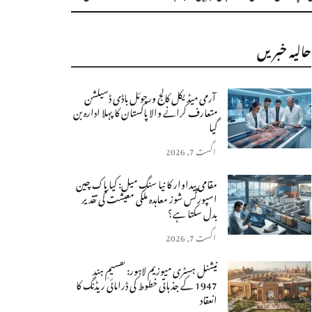
حالیہ خبریں
آرمی میڈیکل کالج ورچوئل باڈی ڈسیکشن
متعارف کرانے والا پاکستان کا پہلا ادارہ بن
گیا
اگست 7, 2026
مقامی پیداوار کا نیا سنگِ میل: کیا پاک چین
اسپورٹس شوز معاہدہ ملکی معیشت کی تقدیر
بدل سکتا ہے؟
اگست 7, 2026
نیشنل ہسٹری میوزیم لاہور: تقسیمِ ہند
1947 کے جذباتی خطوط کی ڈرامائی ریڈنگ کا
انعقاد