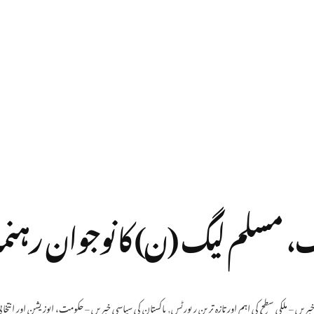
رنگ، مسلم لیگ (ن) کا نوجوان رہنم
خبریں – ملکی سطح کی اہم اور تازہ ترین رپورٹس
,
پاکستان کی سیاسی خبریں – حکومت، اپوزیشن اور انتخا