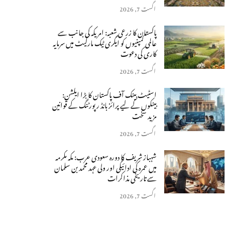
اگست 7, 2026
پاکستان کا زرعی شعبہ: امریکہ کی جانب سے
عالمی کمپنیوں کو ایگری ٹیک مارکیٹ میں سرمایہ
کاری کی دعوت
اگست 7, 2026
اسٹیٹ بینک آف پاکستان کا بڑا ایکشن:
بینکوں کے لیے پرائز بانڈ رپورٹنگ کے قوانین
مزید سخت
اگست 7, 2026
شہباز شریف کا دورہ سعودی عرب: مکہ مکرمہ
میں عمرہ کی ادائیگی اور ولی عہد محمد بن سلمان
سے تاریخی مذاکرات
اگست 7, 2026