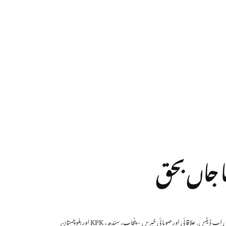
ا جاں بحق
بی اپ ڈیٹس
,
علاقائی اور صوبائی خبریں – پنجاب، سندھ، KPK اور بلوچستان