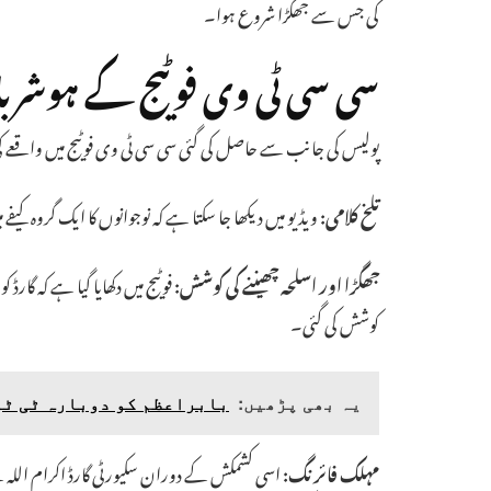
کی جس سے جھگڑا شروع ہوا۔
سی سی ٹی وی فوٹیج کے ہوشربا
پولیس کی جانب سے حاصل کی گئی سی سی ٹی وی فوٹیج میں واقعے کی
تلخ کلامی:
ویڈیو میں دیکھا جا سکتا ہے کہ نوجوانوں کا ایک گروہ ک
جھگڑا اور اسلحہ چھیننے کی کوشش:
فوٹیج میں دکھایا گیا ہے کہ گارڈ کو
کوشش کی گئی۔
یہ بھی پڑھیں:
بابراعظم کو دوبارہ ٹی ٹو
مہلک فائرنگ:
اسی کشمکش کے دوران سکیورٹی گارڈ اکرام اللہ نے