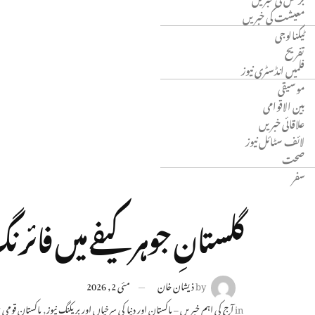
معیشت کی خبریں
ٹیکنالوجی
تفریح
فلمیں انڈسٹری نیوز
موسیقی
بین الاقوامی
علاقائی خبریں
لائف سٹائل نیوز
صحت
سفر
گلستانِ جوہر کیفے میں فائ
by
ذیشان خان
مئی 2, 2026
in
آج کی اہم خبریں – پاکستان اور دنیا کی سرخیاں اور بریکنگ نیوز
,
پاکستان قومی 