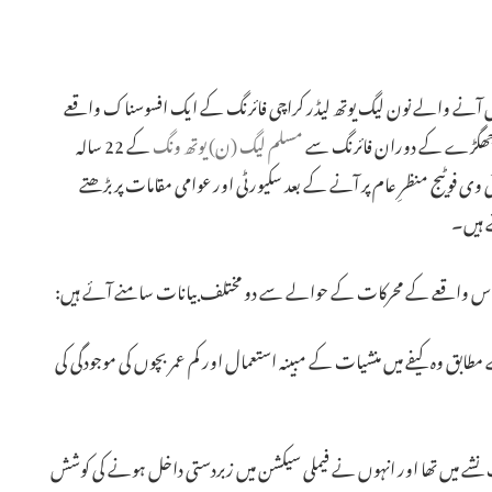
وہر میں پیش آنے والے نون لیگ یوتھ لیڈر کراچی فائرنگ کے ایک افسوسناک واقعے
لے جھگڑے کے دوران فائرنگ سے
مسلم لیگ (ن) یوتھ ونگ
کے 22 سالہ
ی فوٹیج منظرِ عام پر آنے کے بعد سکیورٹی اور عوامی مقامات پر بڑھتے
 ہیں۔
ق وہ کیفے میں منشیات کے مبینہ استعمال اور کم عمر بچوں کی موجودگی کی
روپ نشے میں تھا اور انہوں نے فیملی سیکشن میں زبردستی داخل ہونے کی کوشش