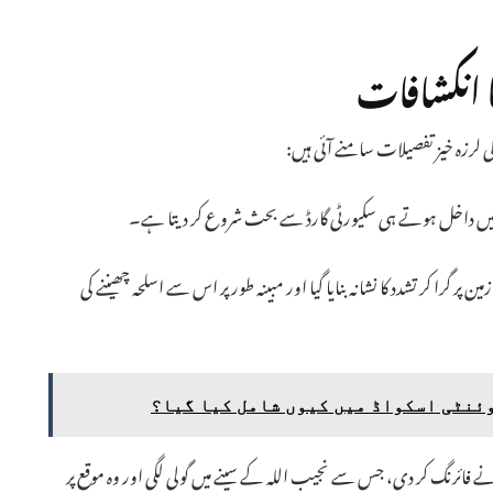
 انکشافات
 لرزہ خیز تفصیلات سامنے آئی ہیں:
یفے میں داخل ہوتے ہی سکیورٹی گارڈ سے بحث شروع کر دیتا ہے۔
 زمین پر گرا کر تشدد کا نشانہ بنایا گیا اور مبینہ طور پر اس سے اسلحہ چھیننے کی
ئنٹی اسکواڈ میں کیوں شامل کیا گیا؟
 فائرنگ کر دی، جس سے نجیب اللہ کے سینے میں گولی لگی اور وہ موقع پر