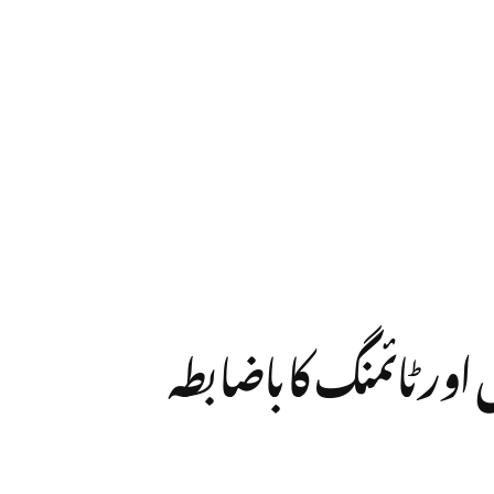
کی نئی تاریخوں اور ٹائمنگ کا باضابطہ