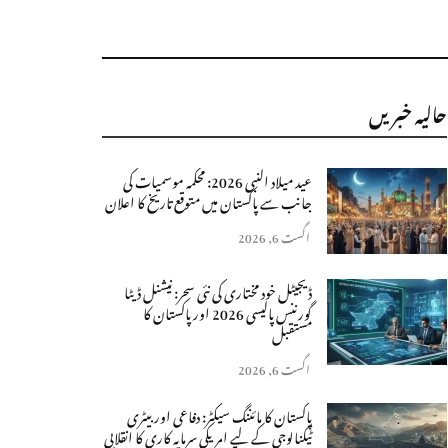
حالیہ خبریں
عید میلاد النبی 2026: محکمہ موسمیات کی
جانب سے پاکستان میں متوقع تاریخ کا اعلان
اگست 6, 2026
ڈیجیٹل خود مختاری کی نئی سحر: نیشنل ڈیٹا
گورننس پالیسی 2026 اور پاکستان کا
مستقبل
اگست 6, 2026
پاکستان کا مائننگ سیکٹر: دفاعی اور بیٹری
ٹیکنالوجی کے لیے امریکی سرمایہ کاری کا انقلابی