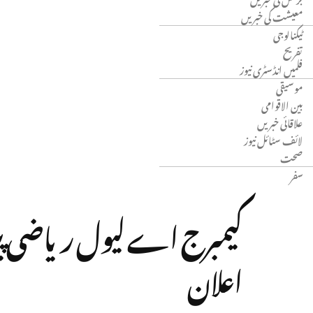
معیشت کی خبریں
ٹیکنالوجی
تفریح
فلمیں انڈسٹری نیوز
موسیقی
بین الاقوامی
علاقائی خبریں
لائف سٹائل نیوز
صحت
سفر
اعلان