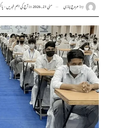
by
عروج نیازی
مئی 21, 2026
in
آج کی اہم خبریں – پاکست