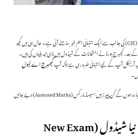
(CIE) کی جانب سے ایک انتہائی اہم خبر سامنے آئی ہے۔ حال ہی میں کچھ
بعد، کیمبرج بورڈ نے امتحانات کے شیڈول میں بڑی تبدیلیاں کی ہیں۔
ہ آرٹیکل آپ کے لیے انتہائی ضروری ہے تاکہ آپ
کیمبرج اے لیول
یں۔
نیچے دی گئی تفصیلات میں آپ جان سکیں گے کہ کون سے پیپرز دوبارہ ہوں گے کن پیپرز میں اسیسڈ مارکس (Assessed Marks) دیے جائیں
کیمبرج اے لیول ریاضی پیپر کا نیا شیڈول (New Exam