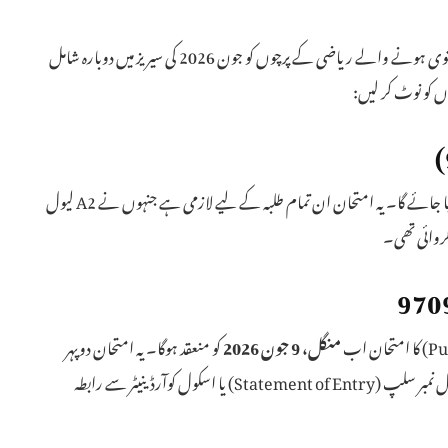
کیمبرج انٹرنیشنل کی جانب سے جاری کردہ نوٹیفکیشن کے مطابق ملتوی ہونے والے ریاضی کے پرچوں کو جون 2026 کی سیریز میں دوبارہ شامل
وں کو نوٹ کر لیں:
کو منعقد کیا جائے گا۔ یہ امتحان ان تمام طلبہ کے لیے لازمی ہے جنہوں نے A2 لیول
منگل، 9 جون 2026
کو منعقد ہوگا۔ یہ امتحان دوپہر
(PM) کے سیشن میں متوقع ہے تاہم حتمی وقت کے لیے اپنی رول نمبر سلپ (Statement of Entry) یا اسکول کوآرڈینیٹر سے رابطہ