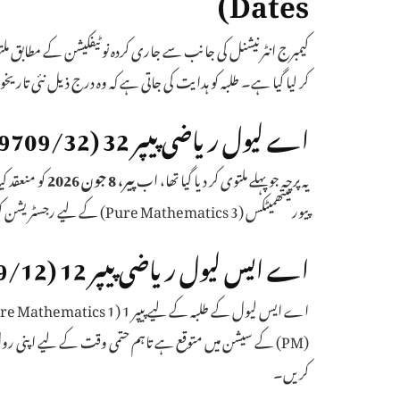
کر لیا گیا ہے۔ طلبہ کو ہدایت کی جاتی ہے کہ وہ درج ذیل نئی تاریخ
اے لیول ریاضی پیپر 32 (9709/32)
یہ پرچہ جو پہلے ملتوی کر دیا گیا تھا، اب
پیر، 8 جون 2026
پیور میتھمیٹکس (Pure Mathematics 3) کے لیے رجسٹریشن کروائی تھی۔
اے ایس لیول ریاضی پیپر 12 (9709/12
اے ایس لیول کے طلبہ کے لیے پیپر 1 (Pure Mathematics 1) کا امتحان اب
کریں۔