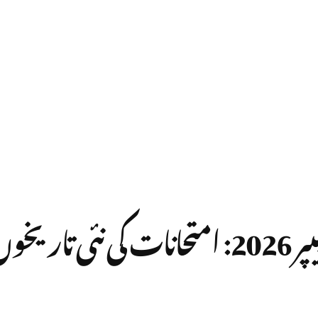
کیمبرج اے لیول ریاضی پیپر 2026: امتحانات 