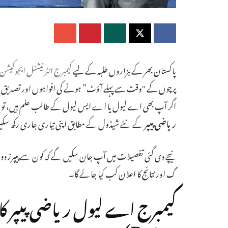
پاکستان بھر کے ہزاروں طلبہ کے لیے
کیمبرج انٹرنیشنل ایجوکیشن
پرچوں کے "وقت سے پہلے آؤٹ” ہونے کی افواہوں اور تصدیق کے 
اگر آپ بھی اے لیول یا اے ایس لیول کے طالب علم ہیں، تو ی
ریاضی پیپر
کے نئے شیڈول کے مطابق اپنی تیاری جاری رکھ سک
گ اور نتائج کا اعلان کب کیا جائے گا۔
Dates)