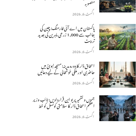
منصوبہ
اگست 6, 2026
پاکستان میں اے آئی فارمنگ: چین کی
جانب سے 1,000 زرعی ماہرین کی جدید
تربیت
اگست 6, 2026
اسحاق ڈار کا دورہ مدینہ: مسجد نبویؐ میں
حاضری اور ملکی خوشحالی کے لیے دعائیں
اگست 6, 2026
جموں و کشمیر پر یو این قراردادیں: نائب وزیر
اعظم اسحاق ڈار کا سلامتی کونسل کو خط
اگست 6, 2026