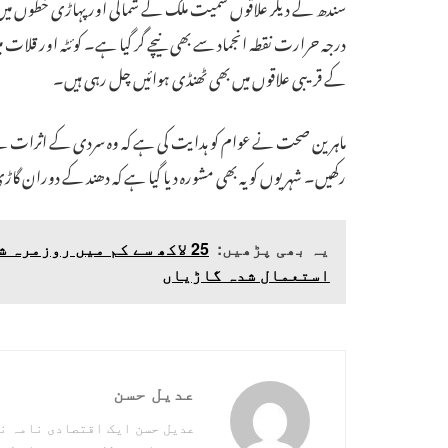
سندھ کے دیگر علاقوں سمیت ملک کے شمالی اور پہاڑی خطوں میں
کے قریبی علاقوں میں بھی ٹھنڈی ہوائیں چل رہی ہیں۔
ماہرین صحت نے عوام کو ہدایت کی ہے کہ وہ سردی کے اثرات سے 
رکھیں۔ شہریوں کو یہ بھی مشورہ دیا گیا ہے کہ دھند کے دوران گ
یہ بھی پڑھیں:
استعمال شدہ گاڑیاں
عدیل حسن
عدیل حسن ایک اقتصادی نامہ ن