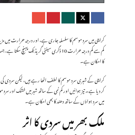
کراچی میں سرد موسم کا سلسلہ جاری ہے، اور درجہ حرارت میں مزید 
کا امکان ہے۔
کراچی کے شہری سرد موسم کا لطف اٹھا رہے ہیں، لیکن سردی کی 
کر دیا ہے۔ تیز ہوائیں اور کم نمی کے ساتھ شہر میں خشک اور سرد م
میں سرد ہواؤں کے ساتھ دھند کا بھی امکان ہے۔
ملک بھر میں سردی کا اثر