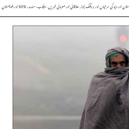
ان اور دنیا کی سرخیاں اور بریکنگ نیوز
,
علاقائی اور صوبائی خبریں – پنجاب، سندھ، KPK اور بلوچستان