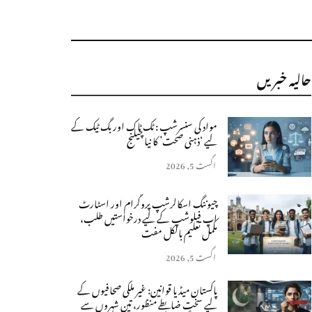
حالیہ خبریں
مواد کی سنسرشپ : ٹک ٹاک اور بگ ٹیک کے
لیے ‘ذہنی صحت’ کا نیا چیلنج
اگست 5, 2026
چیوننگ اسکالرشپ پروگرام اور اسٹارٹ
اپ فیلوشپ کے لیے درخواستیں طلب،
مکمل تعلیم بالکل مفت
اگست 5, 2026
پاکستان میڈیا قوانین: غیر ملکی صحافیوں کے
لیے سخت ضابطے منظور، تین شہروں سے