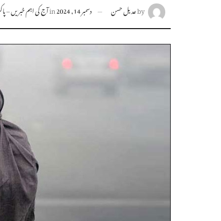
by
عدیل حسن
دسمبر 14, 2024
in
آج کی اہم خبریں – پاکست