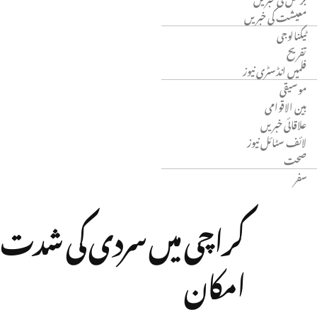
معیشت کی خبریں
ٹیکنالوجی
تفریح
فلمیں انڈسٹری نیوز
موسیقی
بین الاقوامی
علاقائی خبریں
لائف سٹائل نیوز
صحت
سفر
امکان