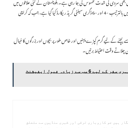
 بھی سردی کی شدت محسوس کی جا رہی ہے۔ بلوچستان کے کئی علاقوں میں
درجہ حرارت نقطہ انجماد سے بھی نیچے گر گیا ہے۔ کوئٹہ اور قلات میں بالترتیب -4 اور -6 ڈگری سینٹی گریڈ ریکارڈ کیا گیا ہے، جب کہ کراچی
بچنے کے لیے گرم کپڑے پہنیں اور خاص طور پر بچوں اور بزرگوں کا خیال
اڑی چلاتے وقت احتیاط برتیں۔
25 لاکھ سے کم میں روزمرہ شہری سفر کے لیے 6 سب سے زیادہ فیول ایفیشنٹ
گار ہیں جو کاروباری ترقی اور شہری منڈیوں سے متعلق