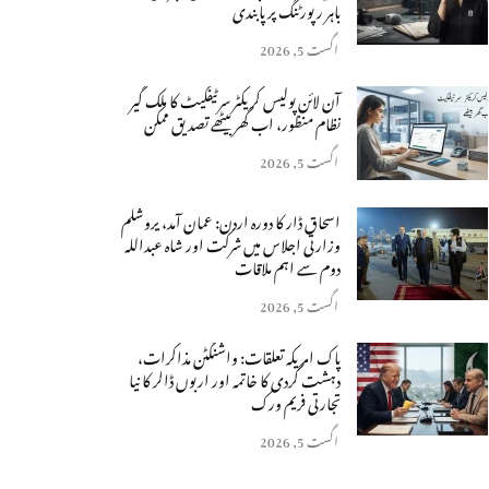
باہر رپورٹنگ پر پابندی
اگست 5, 2026
آن لائن پولیس کریکٹر سرٹیفکیٹ کا ملک گیر
نظام منظور، اب گھر بیٹھے تصدیق ممکن
اگست 5, 2026
اسحاق ڈار کا دورہ اردن: عمان آمد، یروشلم
وزارتی اجلاس میں شرکت اور شاہ عبداللہ
دوم سے اہم ملاقات
اگست 5, 2026
پاک امریکہ تعلقات: واشنگٹن مذاکرات،
دہشت گردی کا خاتمہ اور اربوں ڈالر کا نیا
تجارتی فریم ورک
اگست 5, 2026