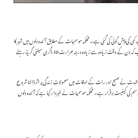
کمی کی پیش گوئی کی گئی ہے۔ محکمہ موسمیات کے مطابق آئندہ دنوں میں شہر کا
کم سے کم درجہ حرارت 10 ڈگری سینٹی گریڈ تک پہنچ سکتا ہے، جب کہ دن کے وقت زیادہ سے زیادہ درجہ حرارت 30 ڈگری سینٹی گریڈ رہنے
شدت نے صبح اور رات کے اوقات میں معمولاتِ زندگی پر اثر ڈالنا شروع
وسم کی کیفیت برقرار ہے۔ محکمہ موسمیات نے خبردار کیا ہے کہ آئندہ دنوں