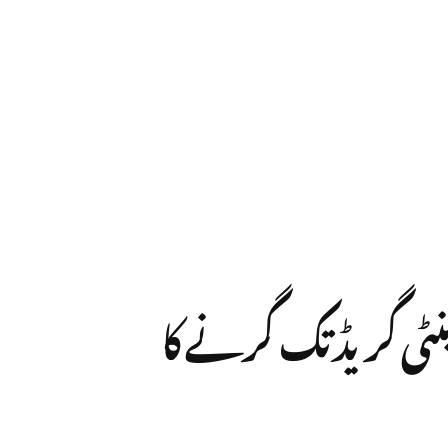
 برقرار، درجہ حرارت 10 ڈگری سینٹی گریڈ تک گرنے کا