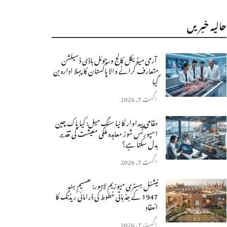
حالیہ خبریں
آرمی میڈیکل کالج ورچوئل باڈی ڈسیکشن
متعارف کرانے والا پاکستان کا پہلا ادارہ بن
گیا
اگست 7, 2026
مقامی پیداوار کا نیا سنگِ میل: کیا پاک چین
اسپورٹس شوز معاہدہ ملکی معیشت کی تقدیر
بدل سکتا ہے؟
اگست 7, 2026
نیشنل ہسٹری میوزیم لاہور: تقسیمِ ہند
1947 کے جذباتی خطوط کی ڈرامائی ریڈنگ کا
انعقاد
اگست 7, 2026