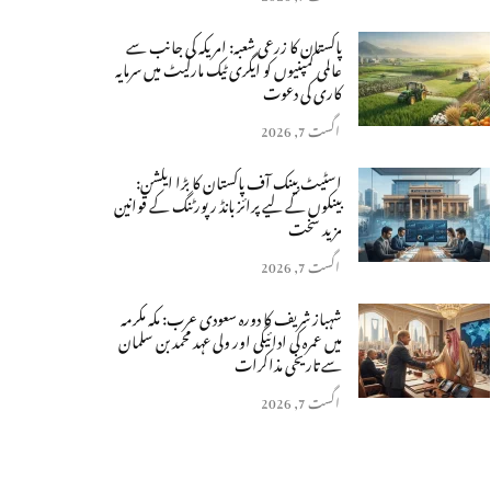
پاکستان کا زرعی شعبہ: امریکہ کی جانب سے
عالمی کمپنیوں کو ایگری ٹیک مارکیٹ میں سرمایہ
کاری کی دعوت
اگست 7, 2026
اسٹیٹ بینک آف پاکستان کا بڑا ایکشن:
بینکوں کے لیے پرائز بانڈ رپورٹنگ کے قوانین
مزید سخت
اگست 7, 2026
شہباز شریف کا دورہ سعودی عرب: مکہ مکرمہ
میں عمرہ کی ادائیگی اور ولی عہد محمد بن سلمان
سے تاریخی مذاکرات
اگست 7, 2026