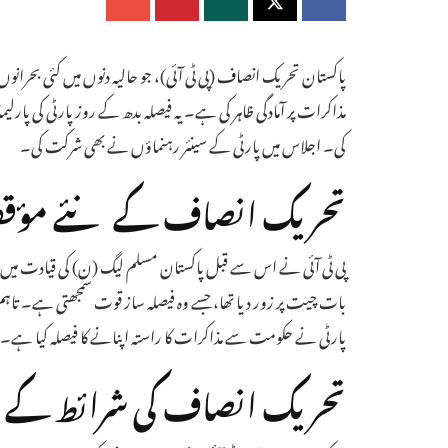
پاکستان تحریک انصاف (پی ٹی آئی)، جو حالیہ دنوں میں کئی بحران
مذاکرات پر آمادگی ظاہر کی ہے۔ یہ فیصلہ بدھ کے روز پارٹی کی پارل
کی۔ اجلاس میں پارٹی کے سینئر رہنماؤں نے بھی شرکت کی۔
تحریک انصاف کے نئے مؤقف
پی ٹی آئی نے اس سے قبل پاکستان مسلم لیگ (ن) کی قیادت میں ق
بات چیت پر زور دیا تھا، جسے وہ فیصلہ ساز قوت سمجھتی ہے۔ تا
پارٹی نے حکومت سے مذاکرات کا راستہ اپنانے کا فیصلہ کیا ہے۔
تحریک انصاف کی شرائط کے س