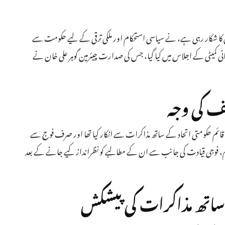
وں کا شکار رہی ہے، نے سیاسی استحکام اور ملکی ترقی کے لیے حکومت سے
یمانی کمیٹی کے اجلاس میں کیا گیا، جس کی صدارت چیئرمین گوہر علی خان نے
 کی وجہ
ائم حکومتی اتحاد کے ساتھ مذاکرات سے انکار کیا تھا اور صرف فوج سے
ہم، فوجی قیادت کی جانب سے ان کے مطالبے کو نظرانداز کیے جانے کے بعد
اتھ مذاکرات کی پیشکش