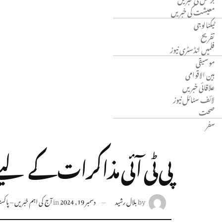
معیشت کی خبریں
ٹیکنالوجی
تفریح
فلمیں انڈسٹری نیوز
موسیقی
بین الاقوامی
علاقائی خبریں
لائف سٹائل نیوز
صحت
سفر
پی ٹی آئی مذاکرات کے لیے 
by
بلال رشید
دسمبر 19, 2024
in
آج کی اہم خبریں – پاکستا