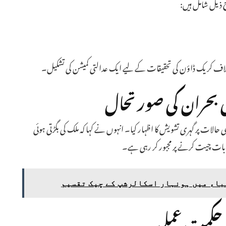
ج ذیل شامل ہیں:
ی بحران کی صورتحال
الات پر گہری تشویش کا اظہار کیا۔ انہوں نے کہا کہ ملک کی بگڑتی ہوئی
بات چیت کرنے پر مجبور کر رہی ہے۔
اء میں ہونہار اسکالرشپ کے چیک تقسیم
حکمت عملی