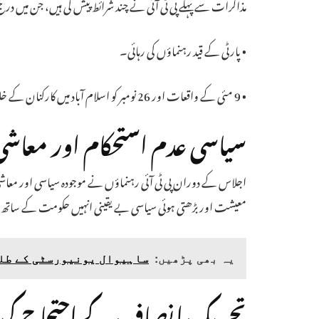
مذاکرات سے پہلے پی ٹی آئی نے چند شرائط پیش کی ہیں، جن میں در
• پارٹی کے قید رہنماؤں کی رہائی۔
• 9 مئی کے واقعات اور 26 نومبر کو اسلام آباد میں کارکنان کے خلاف کریک ڈاؤن کی تحقیقات کے لیے ایک عدالتی کمیشن کی تشکیل۔
سیاسی عدم استحکام اور معاش
اجلاس کے دوران پی ٹی آئی رہنماؤں نے موجودہ سیاسی اور معاشی ح
معیشت اور بڑھتی ہوئی سیاسی بے یقینی انہیں حکومت کے ساتھ 
یہ بھی پڑھیں:
ساہیوال یونیورسٹی کے طلب
تحریک انصاف کے احتجاج کی 