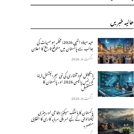
حالیہ خبریں
عید میلاد النبی 2026: محکمہ موسمیات کی
جانب سے پاکستان میں متوقع تاریخ کا اعلان
اگست 6, 2026
ڈیجیٹل خود مختاری کی نئی سحر: نیشنل ڈیٹا
گورننس پالیسی 2026 اور پاکستان کا
مستقبل
اگست 6, 2026
پاکستان کا مائننگ سیکٹر: دفاعی اور بیٹری
ٹیکنالوجی کے لیے امریکی سرمایہ کاری کا انقلابی
منصوبہ