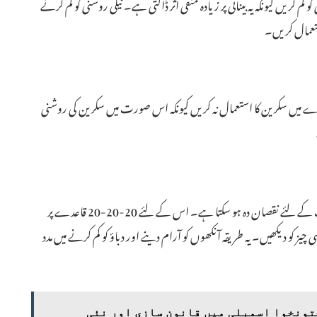
کریں کیونکہ یہ بینائی پر زیادہ منفی اثر ڈالتی ہے۔ نیلی روشنی کو کم کرنے
استعمال کریں۔
رے میں سکرین کا استعمال نہ کریں کیونکہ اس صورت میں سکرین کی روشنی
سکرین کے سامنے لمبے وقت تک مسلسل بیٹھنا آنکھوں کی صحت کے لئے نقصان دہ ہو سکتا ہے۔ اس کے لئے 20-20-20 قاعدے پر
نٹ کے بعد 20 سیکنڈ کے لئے 20 فٹ دور کسی چیز کو دیکھیں۔ یہ طریقہ آنکھوں کو آرام دینے اور دباؤ کو کم کرنے میں مدد
 2026: خیبر پختونخوا اسمبلی میں قانون سازی اور نئی