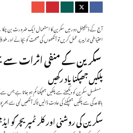
آج کے ڈیجیٹل دور میں سکرین کا استعمال ایک ضرورت بن چکا ہے
احتیاطی تدابیر پر عمل کریں تو آنکھوں کی صحت کو بچانے اور طوی
سکرین کے منفی اثرات سے بچا
پلکیں جھپکنا یاد رکھیں
مسلسل سکرین کو دیکھنے سے پلکیں جھپکنا کم ہو جاتا ہے جس سے
باقاعدگی سے پلکیں جھپکنے کی عادت ڈالیں تاکہ آنکھیں نمی سے ب
سکرین کی روشنی اور کلر ٹمپریچر کو 