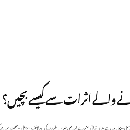
ے والے اثرات سے کیسے بچیں؟
ستی – بیماریوں سے بچاؤ، غذائی مشورے اور طبی خبریں
,
طرز زندگی اور لائف اسٹائل – صحت مند زندگ