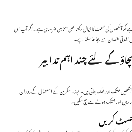
 مگر آنکھوں کی صحت کا خیال رکھنا بھی اتنا ہی ضروری ہے۔ اگر آپ ان
ل المدتی نقصان سے بچا جا سکتا ہے۔
ؤ کے لئے چند اہم تدابیر
 آنکھیں خشک اور تھک جاتی ہیں۔ لہٰذا، سکرین کے استعمال کے دوران
ھرپور رہیں اور خشک ہونے سے بچ سکیں۔
ایڈجسٹ کریں