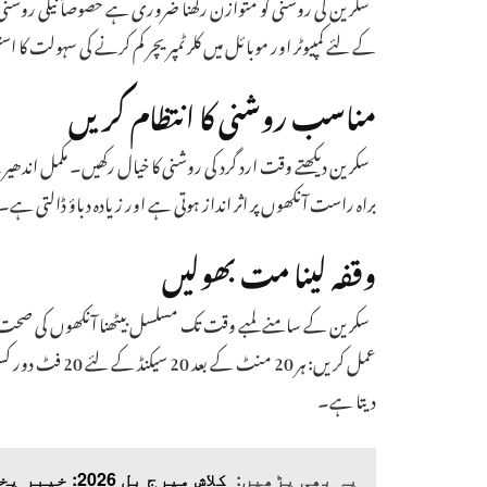
سکرین کی روشنی کو متوازن رکھنا ضروری ہے خصوصاً نیلی روشنی کو کم 
کے لئے کمپیوٹر اور موبائل میں کلر ٹمپریچر کم کرنے کی سہولت کا 
مناسب روشنی کا انتظام کریں
سکرین دیکھتے وقت ارد گرد کی روشنی کا خیال رکھیں۔ مکمل اندھی
براہ راست آنکھوں پر اثر انداز ہوتی ہے اور زیادہ دباؤ ڈالتی ہے۔
وقفہ لینا مت بھولیں
عمل کریں: ہر 20 م
دیتا ہے۔
یہ بھی پڑھیں:
کلاش میرج بل