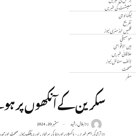
معیشت کی خبریں
ٹیکنالوجی
تفریح
فلمیں انڈسٹری نیوز
موسیقی
بین الاقوامی
علاقائی خبریں
لائف سٹائل نیوز
صحت
سفر
سکرین کے آنکھوں پر ہون
by
بلال رشید
ستمبر 20, 2024
in
آج کی اہم خبریں – پاکستان اور دنیا کی سرخیاں اور بریکنگ نیوز
,
صحت اور تندر