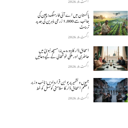
اگست 6, 2026
پاکستان میں اے آئی فارمنگ: چین کی
جانب سے 1,000 زرعی ماہرین کی جدید
تربیت
اگست 6, 2026
اسحاق ڈار کا دورہ مدینہ: مسجد نبویؐ میں
حاضری اور ملکی خوشحالی کے لیے دعائیں
اگست 6, 2026
جموں و کشمیر پر یو این قراردادیں: نائب وزیر
اعظم اسحاق ڈار کا سلامتی کونسل کو خط
اگست 6, 2026