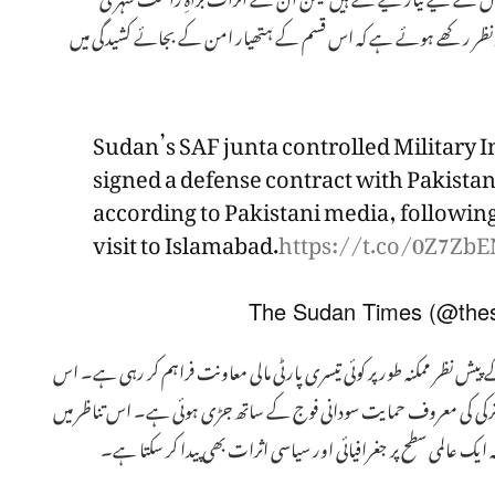
 پر نظر رکھے ہوئے ہے کہ اس قسم کے ہتھیار امن کے بجائے کشیدگی میں
Sudan’s SAF junta controlled Military 
signed a defense contract with Pakistan 
according to Pakistani media, following
visit to Islamabad.
https://t.co/0Z7Z
ش نظر ممکنہ طور پر کوئی تیسری پارٹی مالی معاونت فراہم کر رہی ہے۔ اس
کہ ترکی کی معروف حمایت سودانی فوج کے ساتھ جڑی ہوئی ہے۔ اس تناظر میں
ایک عالمی سطح پر جغرافیائی اور سیاسی اثرات بھی پیدا کر سکتا ہے۔