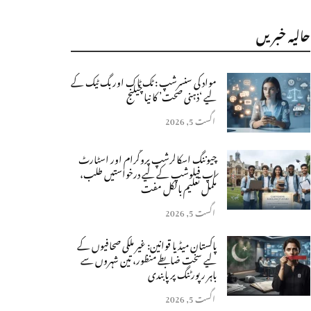
حالیہ خبریں
مواد کی سنسرشپ : ٹک ٹاک اور بگ ٹیک کے
لیے ‘ذہنی صحت’ کا نیا چیلنج
اگست 5, 2026
چیوننگ اسکالرشپ پروگرام اور اسٹارٹ
اپ فیلوشپ کے لیے درخواستیں طلب،
مکمل تعلیم بالکل مفت
اگست 5, 2026
پاکستان میڈیا قوانین: غیر ملکی صحافیوں کے
لیے سخت ضابطے منظور، تین شہروں سے
باہر رپورٹنگ پر پابندی
اگست 5, 2026