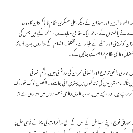
د العواد الامین
اور سوڈان کے دیگر اعلیٰ عسکری حکام کا پاکستان کا دورہ
ے نے پاکستان کے ساتھ ایک دفاعی معاہدے پر دستخط کیے ہیں جس کی
وڈان کو تربیتی اور حملے کے طیارے، مختلف اقسام کے ہزاروں جدید ڈرونز،
ید فضائی دفاعی نظام فراہم کیے جائیں گے۔
یں جاری داخلی تنازع اور انسانی بحران کی روشنی میں یہ رقم انسانی
ں تاکہ عام شہریوں کی زندگیوں میں بہتری لائی جا سکے۔ لاکھوں لوگ خوراک
ا کر رہے ہیں اور ایسے میں یہ سرمایہ کاری دفاعی ہتھیاروں میں ہو رہی ہے جو
 سودانی فوج اپنے مسائل کے حل کے لیے مذاکرات کی بجائے فوجی حل پر
عمال کے لیے تیار کیے گئے ہیں لیکن ان کے اثرات براہِ راست شہری