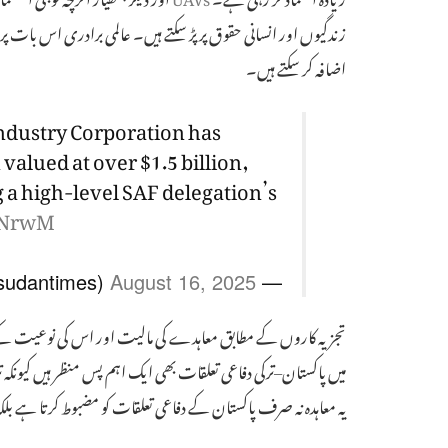
زندگیوں اور انسانی حقوق پر پڑ سکتے ہیں۔ عالمی برادری اس بات
اضافہ کر سکتے ہیں۔
Industry Corporation has
valued at over $1.5 billion,
 a high-level SAF delegation’s
bENrwM
August 16, 2025
— The Sudan Times (@thesudantimes)
تجزیہ کاروں کے مطابق معاہدے کی مالیت اور اس کی نوعیت کے پی
میں پاکستان–ترکی دفاعی تعلقات بھی ایک اہم پس منظر ہیں کیون
یہ معاہدہ نہ صرف پاکستان کے دفاعی تعلقات کو مضبوط کرتا ہے بلکہ 