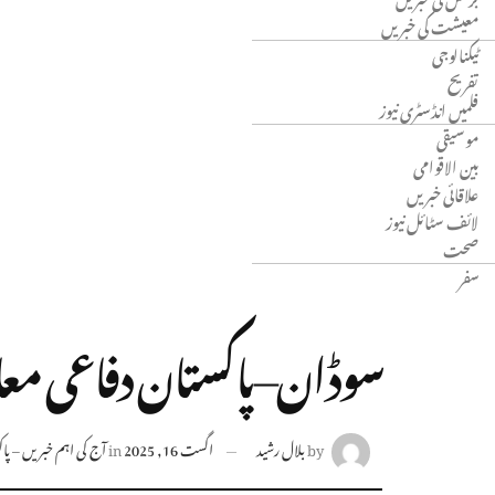
معیشت کی خبریں
ٹیکنالوجی
تفریح
فلمیں انڈسٹری نیوز
موسیقی
بین الاقوامی
علاقائی خبریں
لائف سٹائل نیوز
صحت
سفر
سوڈان–پاکستان دفاعی معاہد
by
بلال رشید
اگست 16, 2025
in
آج کی اہم خبریں – پاکس