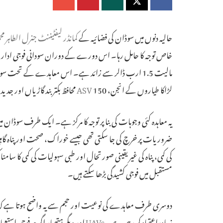
حالیہ دنوں میں سوڈان کی فضائیہ کے
کمانڈر لیفٹیننٹ جنرل الطاہر محم
خاص توجہ کا حامل رہا۔ اس دورے کے دوران سودانی فوجی ادار
مالیت 1.5 ارب ڈالر سے زائد ہے۔ اس معاہدے کے تحت س
لڑاکا طیاروں کے انجن، 150
ASV
محافظ بکتر بند گاڑیاں اور جد
یہ معاہدہ کئی وجوہات کی بنا پر توجہ کا مرکز ہے۔ ایک طرف سوڈان م
ضروریات پر خرچ کی جا سکتی تھی جیسے خوراک، صحت اور پناہ گاہی
کی کمی، پناہ کی غیر یقینی صورتحال اور طبی سہولیات کی کمی کا سامن
مستقبل میں فوجی کشیدگی بڑھا سکتے ہیں۔
دوسری طرف معاہدے کی نوعیت اور حجم سے یہ واضح ہوتا ہے کہ
زیادہ اعتماد کر رہی ہے۔
UAVs
اور دیگر ہتھیار اگرچہ فوجی است