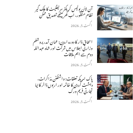
آن لائن پولیس کریکٹر سرٹیفکیٹ کا ملک گیر
نظام منظور، اب گھر بیٹھے تصدیق ممکن
اگست 5, 2026
اسحاق ڈار کا دورہ اردن: عمان آمد، یروشلم
وزارتی اجلاس میں شرکت اور شاہ عبداللہ
دوم سے اہم ملاقات
اگست 5, 2026
پاک امریکہ تعلقات: واشنگٹن مذاکرات،
دہشت گردی کا خاتمہ اور اربوں ڈالر کا نیا
تجارتی فریم ورک
اگست 5, 2026